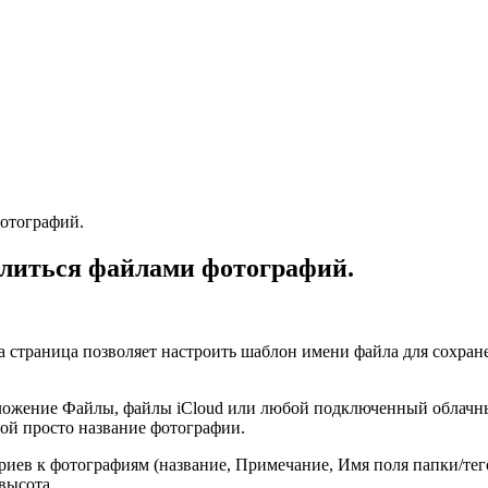
фотографий.
елиться файлами фотографий.
а страница позволяет настроить шаблон имени файла для сохра
ожение Файлы, файлы iCloud или любой подключенный облачный/с
ой просто название фотографии.
риев к фотографиям (название, Примечание, Имя поля папки/тег
высота.