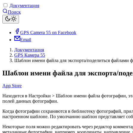
Документация
Поиск
GPS Camera 55 on Facebook
Email
Документация
GPS Камера 55
Шаблон имени файла для экспорта/поделиться файлами 
Шаблон имени файла для экспорта/под
App Store
Находится в Настройки > Шаблон имени файла фотографии, эт
полей данных фотографии.
Когда фотографии сохраняются в библиотеку фотографий, прил
настроенном шаблоне. По умолчанию шаблон представляет соб
Некоторые поля можно редактировать через редактор коммента
метаданные фотографии, например, координаты, направление, 