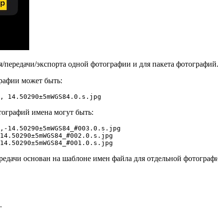
/передачи/экспорта одной фотографии и для пакета фотографий
рафии может быть:
, 14.50290±5mWGS84.0.s.jpg
тографий имена могут быть:
,-14.50290±5mWGS84_#003.0.s.jpg
14.50290±5mWGS84_#002.0.s.jpg
14.50290±5mWGS84_#001.0.s.jpg
редачи основан на шаблоне имен файла для отдельной фотограф
.