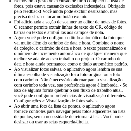
Removido o gesto de exclusão de furto completo na lista de
fotos, pois estava causando exclusões indesejadas. Obrigado
pelo feedback! Você ainda pode excluir deslizando, mas
precisa deslizar e tocar no botão excluir.
Foi adicionada a seção de scanner ao editor de notas de fotos.
O scanner permite extrair linhas de texto de QR, código de
barras ou textos e atribuí-los aos campos de nota.
Agora você pode configurar o título automático da foto que
vai muito além do carimbo de data e hora. Combine o nome
da coleção, o carimbo de data e hora, o texto personalizado e
o número de incremento automático de qualquer maneira que
melhor se adapte ao seu trabalho ou projeto. O carimbo de
data e hora ainda permanece como o título automático padrão.
Ao visualizar fotos salvas, o aplicativo agora lembra se sua
última escolha de visualização foi a foto original ou a foto
com carimbo. Não é necessário alternar para a visualização
com carimbo toda vez, sua preferência agora é lembrada. - Se
isso de alguma forma quebrar o seu fluxo de trabalho atual,
você pode configurar preferências de visualização diferentes.
Configurações > Visualização de fotos salvas.
Ao abrir uma foto da lista de pontos, o aplicativo agora
fornece controles para navegar pelas fotos adjacentes na lista
de pontos, sem a necessidade de retornar à lista. Você pode
deslizar ou usar as setas esquerda/direita.