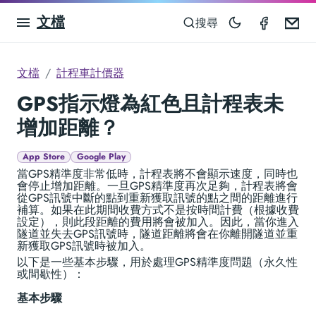
文檔
Taximet
Em
搜尋
文檔
計程車計價器
GPS指示燈為紅色且計程表未
增加距離？
App Store
Google Play
當GPS精準度非常低時，計程表將不會顯示速度，同時也
會停止增加距離。一旦GPS精準度再次足夠，計程表將會
從GPS訊號中斷的點到重新獲取訊號的點之間的距離進行
補算。如果在此期間收費方式不是按時間計費（根據收費
設定），則此段距離的費用將會被加入。因此，當你進入
隧道並失去GPS訊號時，隧道距離將會在你離開隧道並重
新獲取GPS訊號時被加入。
以下是一些基本步驟，用於處理GPS精準度問題（永久性
或間歇性）：
基本步驟