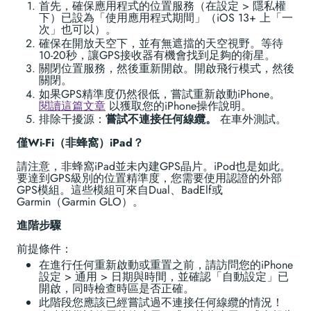
首先，確保應用程式的位置服務（在設定 > 隱私權
下）已設為「使用應用程式期間」（iOS 13+ 上「一
次」也可以）。
確保在開放天空下，並有無遮擋的天空視野。等待
10-20秒，讓GPS接收器有機會找到足夠的衛星。
關閉位置服務，然後重新開啟。開啟飛行模式，然後
關閉。
如果GPS精準度仍然很低，嘗試重新啟動iPhone。
閱讀這篇文章
以獲取您的iPhone操作說明。
排除干擾源：
嘗試不連接任何線纜。
在車外測試。
僅Wi-Fi（非蜂窩）iPad？
請注意，非蜂窩iPad並未內建GPS晶片。iPod也是如此。
要達到GPS級別的位置精準度，您需要使用認證的外部
GPS模組。這些模組可來自Dual、BadElf或
Garmin（Garmin GLO）。
進階步驟
前提條件：
在進行任何重新啟動或重置之前，請訪問您的iPhone
設定 > 通用 > 日期與時間，並確認「自動設定」已
開啟，同時檢查時區是否正確。
此階段您應該已經嘗試過不連接任何線纜的情況！