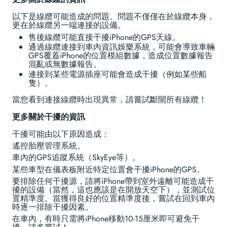
以下是線纜可能造成的問題。問題不僅僅在於線纜本身，
更在於線纜另一端連接的設備。
售後線纜可能直接干擾iPhone的GPS天線。
通過線纜連接到車內資訊娛樂系統，可能會導致車輛
GPS覆蓋iPhone的位置模組數據，造成位置數據報告
混亂或無數據報告。
連接到某些電源插座可能會造成干擾（例如某些船
隻）。
當您看到連接線纜時出現異常，請嘗試斷開所有線纜！
更多關於干擾的資訊
干擾可能由以下原因造成：
遙控胎壓管理系統。
車內的GPS追蹤系統（SkyEye等）。
某些車型在儀表板附近特定位置會干擾iPhone的GPS。
要排除任何干擾源，請將iPhone帶到室外遠離可能造成干
擾的設備（當然，這也應該是在開放天空下），並測試位
置精準度。當獲得良好的位置精準度後，嘗試在回到車內
時逐一排除干擾因素。
在車內，有時只需將iPhone移動10-15厘米即可避免干