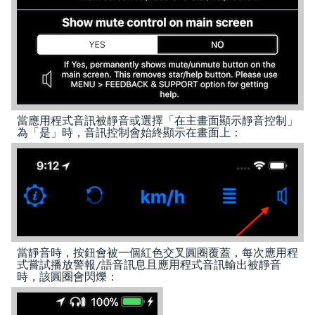
當應用程式音訊被靜音或選擇「在主畫面顯示靜音控制」
為「是」時，音訊控制會始終顯示在畫面上：
當靜音時，按鈕會被一個紅色交叉圓圈覆蓋，每次應用程
式嘗試播放警報/語音訊息且應用程式音訊輸出被靜音
時，該圓圈會閃爍：