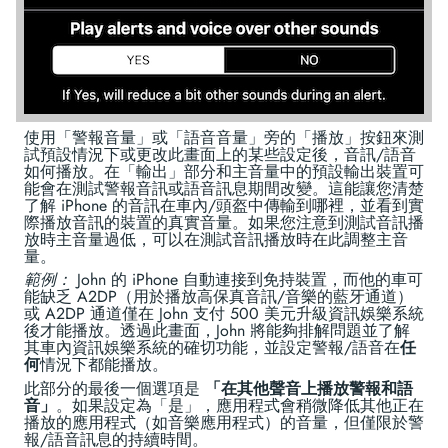
使用「警報音量」或「語音音量」旁的「播放」按鈕來測
試預設情況下或更改此畫面上的某些設定後，音訊/語音
如何播放。在「輸出」部分和主音量中的預設輸出裝置可
能會在測試警報音訊或語音訊息期間改變。這能讓您清楚
了解 iPhone 的音訊在車內/頭盔中傳輸到哪裡，並看到實
際播放音訊的裝置的真實音量。如果您注意到測試音訊播
放時主音量過低，可以在測試音訊播放時在此調整主音
量。
範例：
John 的 iPhone 自動連接到免持裝置，而他的車可
能缺乏 A2DP（用於播放高保真音訊/音樂的藍牙通道）
或 A2DP 通道僅在 John 支付 500 美元升級資訊娛樂系統
後才能播放。透過此畫面，John 將能夠排解問題並了解
其車內資訊娛樂系統的確切功能，並設定警報/語音在
任
何
情況下都能播放。
此部分的最後一個選項是
「在其他聲音上播放警報和語
音」
。如果設定為「是」，應用程式會稍微降低其他正在
播放的應用程式（如音樂應用程式）的音量，但僅限於警
報/語音訊息的持續時間。