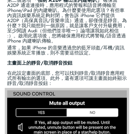
第二個選項
「強制 A2DP 輸出至內建喇叭」
確保當
A2DP 通道連接時，應用程式的警報和語音將傳輸至
iPhone/iPad 的內建喇叭。為什麼要使用此選項？有些車
內資訊娛樂系統足夠封閉，會告訴 iPhone 它們提供
A2DP（高保真音訊/音樂串流）通道，卻僅僅是靜音。為
什麼？我只能想到一個原因，就是讓客戶支付升級費用，
至少閱讀 Audi（但他們並非唯一）論壇讓我如此相信
:）。啟用此選項後，您將確保應用程式將警報/語音透過
iPhone 內建喇叭傳輸。
通常，如果 iPhone 的音樂透過您的藍牙頭盔/耳機/資訊
娛樂系統正常播放，則不需要這些設定。
主畫面上的靜音/取消靜音按鈕
在此設定畫面的底部，您可以找到靜音/取消靜音應用程
式所有輸出的選項。此外，還有選項可讓主畫面始終顯示
靜音/取消靜音按鈕：