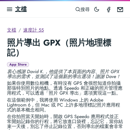
文檔
Speedom
Em
搜尋
文檔
速度計 55
照片導出 GPX（照片地理標
記）
App Store
衷心感謝 David K.，他提供了本頁面的內容、照片 GPX
導出的需求，並測試了這個新的導出選項！謝謝 Dave！
如果你使用數位相機，有時沒有 GPS 會很想知道你拍攝
那張特別照片的地點。透過 Speedo 和正確的照片管理應
用程式，可以透過「照片 GPX 導出」選項實現這一點。
在這個範例中，我將使用 Windows 上的 Adobe
Lightroom 6，但 Mac 或 PC 上許多地理標記照片應用程
式的基本概念相同。
在你拍照當天開始時，開啟 GPS Speedo 應用程式並正
常開始記錄你的行程，將它放進口袋裡，忘記它，當你結
束一天後，別忘了停止記錄位置，否則導出的檔案會非常