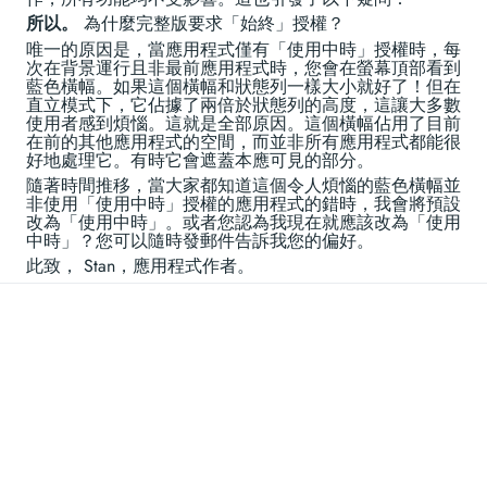
所以。
為什麼完整版要求「始終」授權？
唯一的原因是，當應用程式僅有「使用中時」授權時，每
次在背景運行且非最前應用程式時，您會在螢幕頂部看到
藍色橫幅。如果這個橫幅和狀態列一樣大小就好了！但在
直立模式下，它佔據了兩倍於狀態列的高度，這讓大多數
使用者感到煩惱。這就是全部原因。這個橫幅佔用了目前
在前的其他應用程式的空間，而並非所有應用程式都能很
好地處理它。有時它會遮蓋本應可見的部分。
隨著時間推移，當大家都知道這個令人煩惱的藍色橫幅並
非使用「使用中時」授權的應用程式的錯時，我會將預設
改為「使用中時」。或者您認為我現在就應該改為「使用
中時」？您可以隨時發郵件告訴我您的偏好。
此致， Stan，應用程式作者。