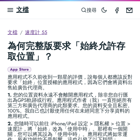
文檔
Speedom
Em
搜尋
文檔
速度計 55
為何完整版要求「始終允許存
取位置」？
App Store
應用程式不久前收到一顆星的評價，說每個人都應該反對
要求「始終」位置授權的應用程式，因為它們會將資料出
售給廣告代理商。
1.
您的位置資料永遠不會離開應用程式，除非您自行匯
出為GPS軌跡或行程。應用程式作者（我）一直拒絕所有
第三方和廣告代理商的此類要求。您的資料安全且私密。
100%。我自己也討厭使用任何在未經同意下分享資料的
應用程式。
2.
您隨時可以前往 iPhone/iPad 設定 > 隱私權 > 位置 >
速度計，將「始終」改為「使用中時」。那裡有一個開
關，您可以將其設為「使用中時」。應用程式將如常運
作，所有功能均不受影響。這也引發了以下疑問：