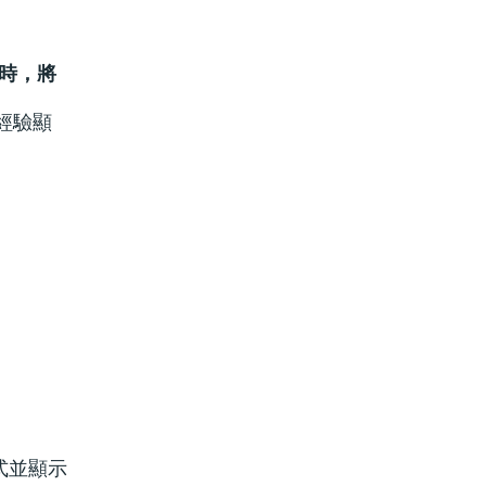
D時，將
經驗顯
式並顯示