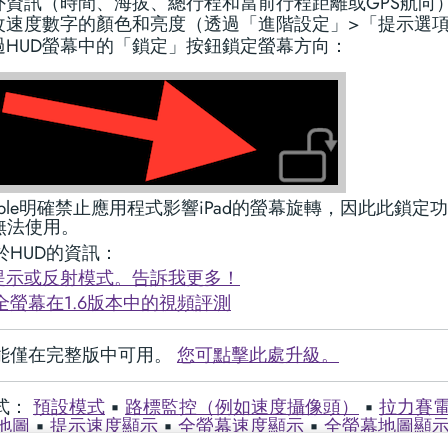
外資訊（時間、海拔、總行程和當前行程距離或GPS航向
改速度數字的顏色和亮度（透過「進階設定」>「提示選
過HUD螢幕中的「鎖定」按鈕鎖定螢幕方向：
pple明確禁止應用程式影響iPad的螢幕旋轉，因此此鎖定
上無法使用。
於HUD的資訊：
- 提示或反射模式。告訴我更多！
全螢幕在1.6版本中的視頻評測
能僅在完整版中可用。
您可點擊此處升級。
式：
預設模式
▪︎
路標監控（例如速度攝像頭）
▪︎
拉力賽
地圖
▪︎
提示速度顯示
▪︎
全螢幕速度顯示
▪︎
全螢幕地圖顯
控
▪︎
陸地導航模式
▪︎
閒置計時器和警報模式
▪︎
水上運動船