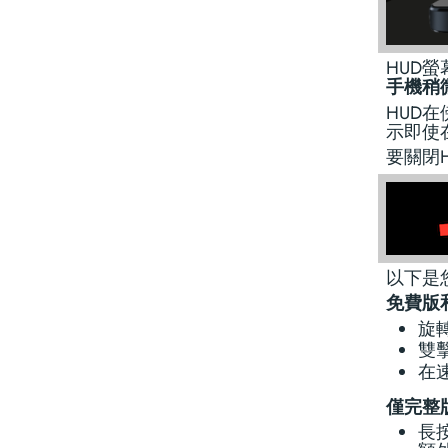
HUD
手機稍
HUD
示即使
要關閉
以下是
免費版
旋
雙
在
僅完整
長