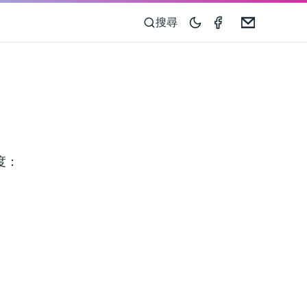
Speedometer 
Email
搜尋
度：