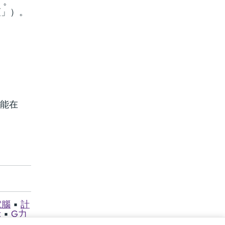
）。
項」）。
功能在
電腦
▪︎
計
示
▪︎
G力
模式
▪︎