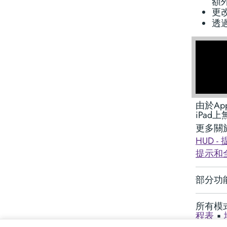
額
更
透
由於A
iPad
更多關
HUD 
提示和
部分功
所有模
程表
▪︎
加速監