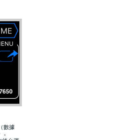
（數據
）。