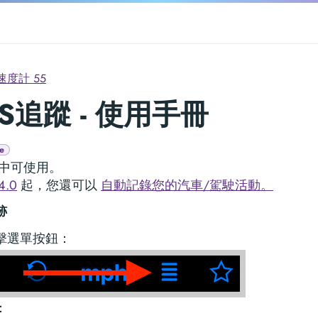
速度計 55
S追蹤 - 使用手冊
e
中可使用。
.0
起，您還可以
自動記錄您的汽車/駕駛活動。
跡
擊選單按鈕：
：