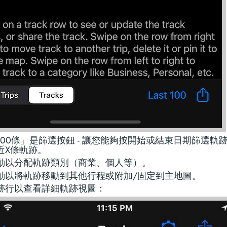
100條」是篩選按鈕 - 讓您能夠按開始或結束日期篩選軌
近X條軌跡。
動以分配軌跡類別（商業、個人等）。
動以將軌跡移動到其他行程或附加/固定到主地圖。
跡行以查看詳細軌跡視圖：