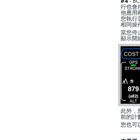
#4
- 
行也會
他應用
您執行
相同操
當您停
顯示開
此外，
前的計
您也可