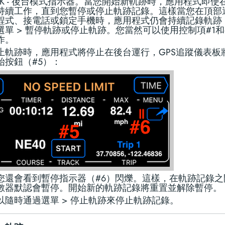
BCK - 後台模式指示器。當您開始新軌跡時，應用程式即使
持續工作，直到您暫停或停止軌跡記錄。這樣當您在頂部
程式、接電話或鎖定手機時，應用程式仍會持續記錄軌跡
選單 > 暫停軌跡或停止軌跡。您當然可以使用控制項#1和
作。
止軌跡時，應用程式將停止在後台運行，GPS追蹤儀表板
始按鈕（#5）：
您還會看到暫停指示器（#6）閃爍。這樣，在軌跡記錄之
數器默認會暫停。開始新的軌跡記錄將重置並解除暫停。
以隨時通過選單 > 停止軌跡來停止軌跡記錄。