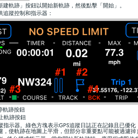
新建軌跡」按鈕以開始新軌跡，然後點擊「開始」。
供追蹤控制和指示器：
暫停軌跡按鈕
停止軌跡按鈕
追蹤指示器。綠色方塊表示GPS追蹤日誌正在記錄且已優化
濾，使軌跡在地圖上平滑，但部分非重要點可能被過濾掉