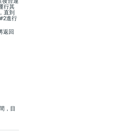
在後台運
運行其
，直到
#2進行
將返回
間，目