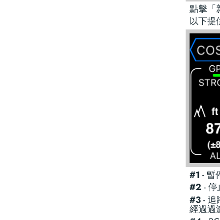
點擊「
以下提
#1
- 
#2
- 
#3
- 
經過過