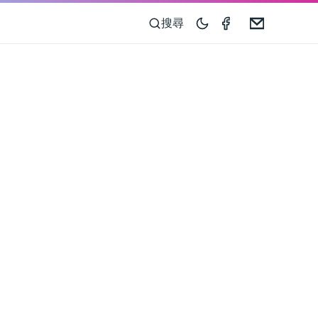
Speedometer 
Email
搜尋