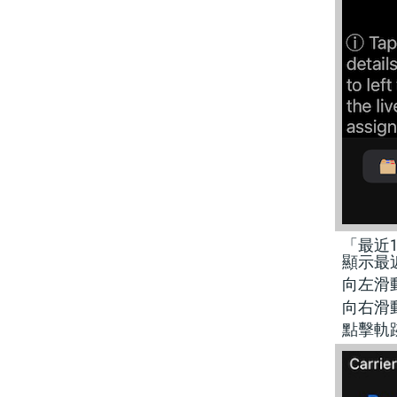
「最近
顯示最
向左滑
向右滑
點擊軌