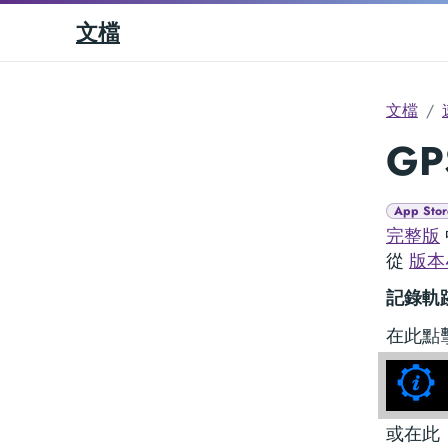
文檔
文檔
GP
App Stor
完整版
從
版本4
記錄軌
在此點
或在此