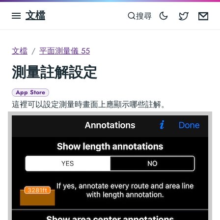
文檔
Blocowa
Em
搜尋
文檔
平面測量儀 55
測量註解設定
App Store
這裡可以設定測量時畫面上應顯示哪些註解。