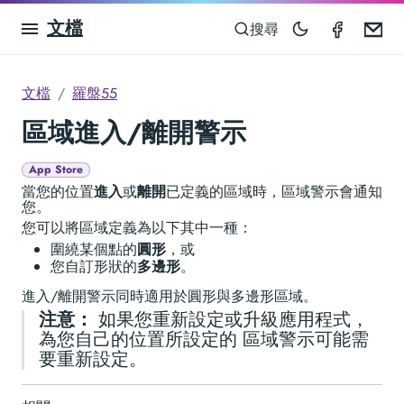
文檔
Compas
Em
搜尋
文檔
羅盤55
區域進入/離開警示
App Store
當您的位置
進入
或
離開
已定義的區域時，區域警示會通知
您。
您可以將區域定義為以下其中一種：
圍繞某個點的
圓形
，或
您自訂形狀的
多邊形
。
進入/離開警示同時適用於圓形與多邊形區域。
注意：
如果您重新設定或升級應用程式，
為您自己的位置所設定的 區域警示可能需
要重新設定。