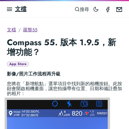
文檔
Compas
Em
搜尋
文檔
羅盤55
Compass 55. 版本 1.9.5，新
增功能？
App Store
影像/照片工作流程再升級
您將在「新增航點」選單項目中找到新的相機按鈕。此按
鈕會開啟相機畫面，讓您拍攝帶有位置、日期和備註疊加
的相片：