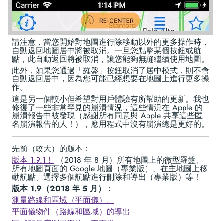
請注意，當您開始對地圖進行除移動以外的更多操作時，
自動返回地圖居中將被取消。一旦您點擊某個按鈕或航
點，此自動返回將被取消，讓您能夠無縫繼續使用地圖。
此外，如果您通過「羅盤」按鈕取消了居中模式，則不會
自動返回居中，因為您可能已經想要在地圖上進行更多操
作。
這是另一個較小但希望對用戶體驗有所幫助的更新。我也
修復了一些非常罕見的崩潰情況，這些情況在 Apple 的
崩潰報告中被發現（感謝所有同意與 Apple 共享這些匿
名崩潰報告的人！），應用程式中沒有崩潰總是更好的。
先前（較大）的版本：
版本 1.9.1！
（2018 年 8 月）所有地圖上的微型羅盤、
所有地圖頁面的 Google 地圖（專業版）、在主地圖上移
動航點、選擇多個航點進行刪除和導出（專業版）等！
版本 1.9（2018 年 5 月）：
測量路線和區域（平面儀）。
平面儀物件（路線和區域）的導出