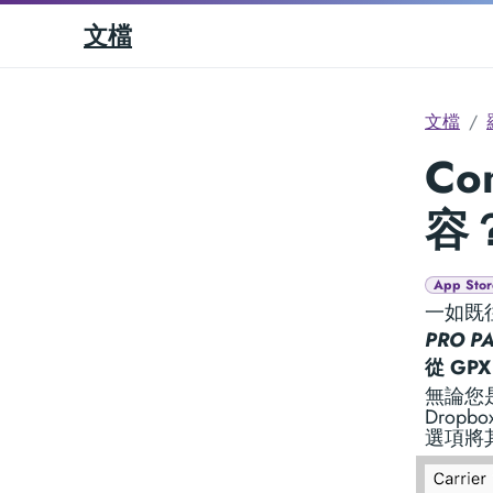
文檔
文檔
Co
容
App Stor
一如既
PRO P
從 GP
無論您是
Drop
選項將其