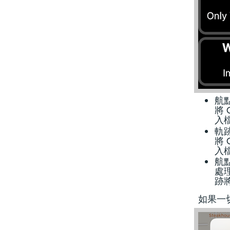
航
將 
入
軌
將 
入
航
處
跡
如果一