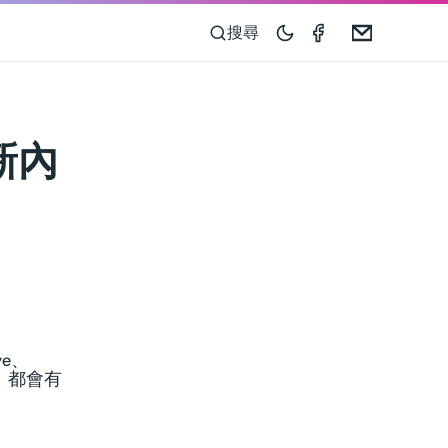
Compass 55 o
Email
搜尋
更新內
ve、
們，都會有