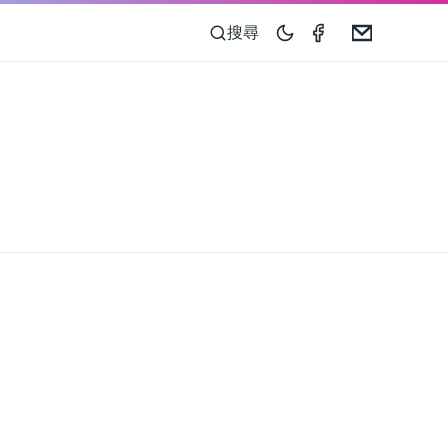
Compass 55 o
Email
搜尋