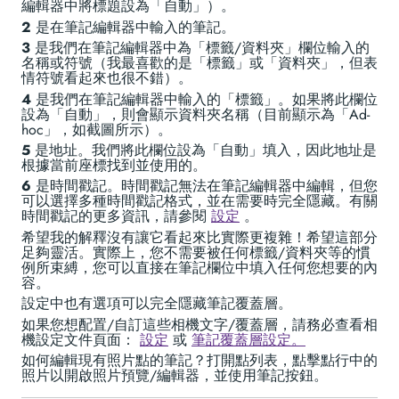
編輯器中將標題設為「自動」）。
2
是在筆記編輯器中輸入的筆記。
3
是我們在筆記編輯器中為「標籤/資料夾」欄位輸入的
名稱或符號（我最喜歡的是「標籤」或「資料夾」，但表
情符號看起來也很不錯）。
4
是我們在筆記編輯器中輸入的「標籤」。如果將此欄位
設為「自動」，則會顯示資料夾名稱（目前顯示為「Ad-
hoc」，如截圖所示）。
5
是地址。我們將此欄位設為「自動」填入，因此地址是
根據當前座標找到並使用的。
6
是時間戳記。時間戳記無法在筆記編輯器中編輯，但您
可以選擇多種時間戳記格式，並在需要時完全隱藏。有關
時間戳記的更多資訊，請參閱
設定
。
希望我的解釋沒有讓它看起來比實際更複雜！希望這部分
足夠靈活。實際上，您不需要被任何標籤/資料夾等的慣
例所束縛，您可以直接在筆記欄位中填入任何您想要的內
容。
設定中也有選項可以完全隱藏筆記覆蓋層。
如果您想配置/自訂這些相機文字/覆蓋層，請務必查看相
機設定文件頁面：
設定
或
筆記覆蓋層設定。
如何編輯現有照片點的筆記？打開點列表，點擊點行中的
照片以開啟照片預覽/編輯器，並使用筆記按鈕。