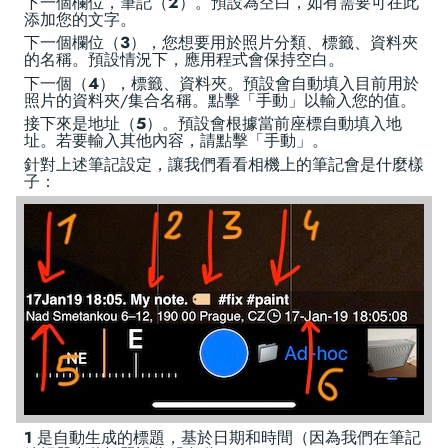
下一個欄位，筆記（
2
）。預設為空白，如有需要可在此
添加您的文字。
下一個欄位（
3
），您想要用於照片分類、標籤、資料夾
的名稱。預設情況下，應用程式會保持空白。
下一個（
4
），標籤、資料夾。預設會自動填入目前用於
照片的資料夾/集合名稱。點擊「手動」以輸入您的值。
接下來是地址（
5
）。預設會根據當前座標自動填入地
址。若要輸入其他內容，請點擊「手動」。
針對上述筆記設定，讓我們看看相機上的筆記會是什麼樣
子：
1
是自動生成的標題，基於日期和時間（因為我們在筆記