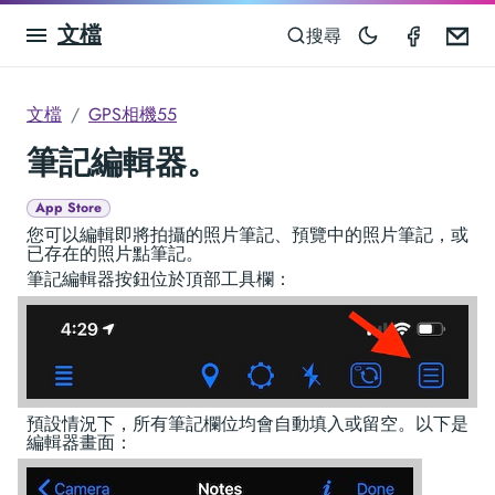
文檔
GPS Ca
Em
搜尋
文檔
GPS相機55
筆記編輯器。
App Store
您可以編輯即將拍攝的照片筆記、預覽中的照片筆記，或
已存在的照片點筆記。
筆記編輯器按鈕位於頂部工具欄：
預設情況下，所有筆記欄位均會自動填入或留空。以下是
編輯器畫面：