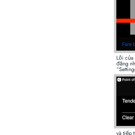
Lỗi của 
đăng nh
“Settin
và tiếp 