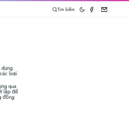
Taximeter on 
Email
Tìm kiếm
g dụng
các loại
dụng qua
t lập để
ng đồng