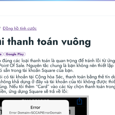
Đồng hồ tính cước
i thanh toán vuông
e
Google Play
p đúng các loại thanh toán là quan trọng để tránh lỗi từ ứn
oint Of Sale. Nguyên tắc chung là bạn không nên thiết lập 
ó sẵn trong tài khoản Square của bạn.
ôi có tài khoản tại Cộng hòa Séc, thanh toán bằng thẻ tín 
không khả dụng ở đây và tài khoản của tôi không được thiế
úng. Nếu tôi thêm “Card” vào các tùy chọn thanh toán tro
tiền, ứng dụng Square sẽ trả về lỗi: