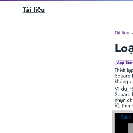
Tài liệu
Tài liệu
Loạ
App Stor
Thiết lậ
Square P
không c
Ví dụ, t
Square 
nhận ch
hồ tính 