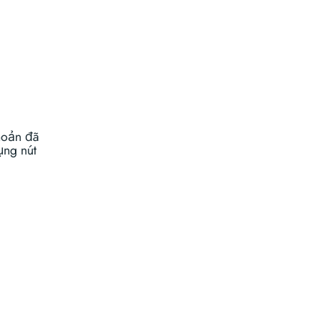
khoản đã
ụng nút