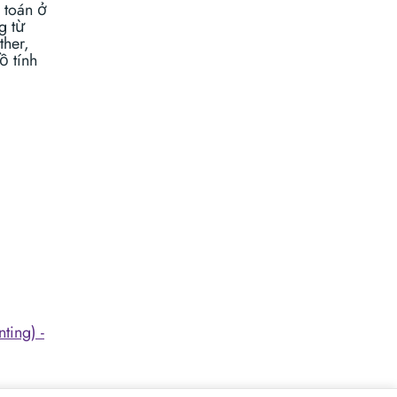
 toán ở
g từ
ther,
ồ tính
ting) -