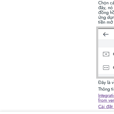
Chọn cá
đây, nó
đồng hồ 
ứng dụn
tiền mở
Đây là v
Thông ti
Integrat
from ver
Cài đặt 
Cài đặt