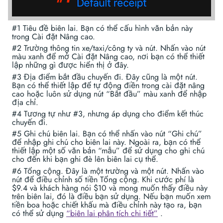
#1 Tiêu đề biên lai. Bạn có thể cấu hình văn bản này
trong Cài đặt Nâng cao.
#2 Trường thông tin xe/taxi/công ty và nút. Nhấn vào nút
màu xanh để mở Cài đặt Nâng cao, nơi bạn có thể thiết
lập những gì được hiển thị ở đây.
#3 Địa điểm bắt đầu chuyến đi. Đây cũng là một nút.
Bạn có thể thiết lập để tự động điền trong cài đặt nâng
cao hoặc luôn sử dụng nút “Bắt đầu” màu xanh để nhập
địa chỉ.
#4 Tương tự như #3, nhưng áp dụng cho điểm kết thúc
chuyến đi.
#5 Ghi chú biên lai. Bạn có thể nhấn vào nút “Ghi chú”
để nhập ghi chú cho biên lai này. Ngoài ra, bạn có thể
thiết lập một số văn bản “mẫu” để sử dụng cho ghi chú
cho đến khi bạn ghi đè lên biên lai cụ thể.
#6 Tổng cộng. Đây là một trường và một nút. Nhấn vào
nút để điều chỉnh số tiền Tổng cộng. Khi cước phí là
$9.4 và khách hàng nói $10 và mong muốn thấy điều này
trên biên lai, đó là điều bạn sử dụng. Nếu bạn muốn xem
tiền boa hoặc chiết khấu mà điều chỉnh này tạo ra, bạn
có thể sử dụng
“biên lai phân tích chi tiết”
.