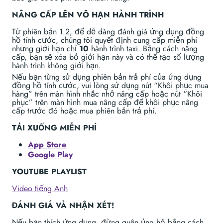
NÂNG CẤP LÊN VÔ HẠN HÀNH TRÌNH
Từ phiên bản 1.2, để dễ dàng đánh giá ứng dụng đồng
hồ tính cước, chúng tôi quyết định cung cấp miễn phí
nhưng giới hạn chỉ
10
hành trình taxi. Bằng cách nâng
cấp, bạn sẽ xóa bỏ giới hạn này và có thể tạo số lượng
hành trình không giới hạn.
Nếu bạn từng sử dụng phiên bản trả phí của ứng dụng
đồng hồ tính cước, vui lòng sử dụng nút “Khôi phục mua
hàng” trên màn hình nhắc nhở nâng cấp hoặc nút “Khôi
phục” trên màn hình mua nâng cấp để khôi phục nâng
cấp trước đó hoặc mua phiên bản trả phí.
TẢI XUỐNG MIỄN PHÍ
App Store
Google Play
YOUTUBE PLAYLIST
Video tiếng Anh
ĐÁNH GIÁ VÀ NHẬN XÉT!
Nếu bạn thích ứng dụng, đừng quên ủng hộ bằng cách