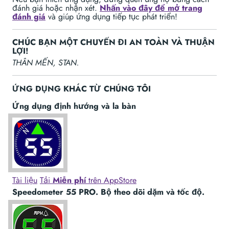
đánh giá hoặc nhận xét.
Nhấn vào đây để mở trang
đánh giá
và giúp ứng dụng tiếp tục phát triển!
CHÚC BẠN MỘT CHUYẾN ĐI AN TOÀN VÀ THUẬN
LỢI!
THÂN MẾN, STAN.
ỨNG DỤNG KHÁC TỪ CHÚNG TÔI
Ứng dụng định hướng và la bàn
Tài liệu
Tải
Miễn phí
trên AppStore
Speedometer 55 PRO. Bộ theo dõi dặm và tốc độ.