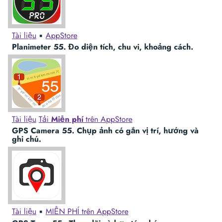
Tài liệu
▪︎
AppStore
Planimeter 55. Đo diện tích, chu vi, khoảng cách.
Tài liệu
Tải
Miễn phí
trên AppStore
GPS Camera 55. Chụp ảnh có gắn vị trí, hướng và
ghi chú.
Tài liệu
▪︎
MIỄN PHÍ trên AppStore