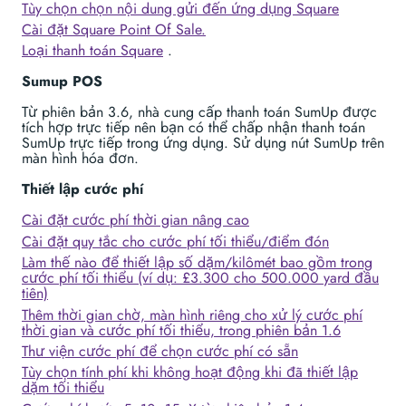
Tùy chọn chọn nội dung gửi đến ứng dụng Square
Cài đặt Square Point Of Sale.
Loại thanh toán Square
.
Sumup POS
Từ phiên bản 3.6, nhà cung cấp thanh toán SumUp được
tích hợp trực tiếp nên bạn có thể chấp nhận thanh toán
SumUp trực tiếp trong ứng dụng. Sử dụng nút SumUp trên
màn hình hóa đơn.
Thiết lập cước phí
Cài đặt cước phí thời gian nâng cao
Cài đặt quy tắc cho cước phí tối thiểu/điểm đón
Làm thế nào để thiết lập số dặm/kilômét bao gồm trong
cước phí tối thiểu (ví dụ: £3.300 cho 500.000 yard đầu
tiên)
Thêm thời gian chờ, màn hình riêng cho xử lý cước phí
thời gian và cước phí tối thiểu, trong phiên bản 1.6
Thư viện cước phí để chọn cước phí có sẵn
Tùy chọn tính phí khi không hoạt động khi đã thiết lập
dặm tối thiểu