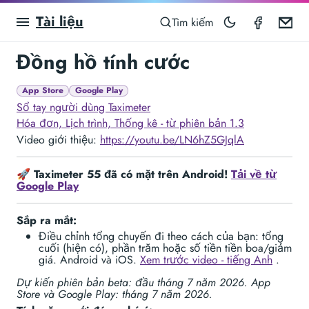
Tài liệu
Taximet
Em
Tìm kiếm
Đồng hồ tính cước
App Store
Google Play
Sổ tay người dùng Taximeter
Hóa đơn, Lịch trình, Thống kê - từ phiên bản 1.3
Video giới thiệu:
https://youtu.be/LN6hZ5GJqlA
🚀
Taximeter 55 đã có mặt trên Android!
Tải về từ
Google Play
Sắp ra mắt:
Điều chỉnh tổng chuyến đi theo cách của bạn: tổng
cuối (hiện có), phần trăm hoặc số tiền tiền boa/giảm
giá. Android và iOS.
Xem trước video - tiếng Anh
.
Dự kiến phiên bản beta: đầu tháng 7 năm 2026. App
Store và Google Play: tháng 7 năm 2026.