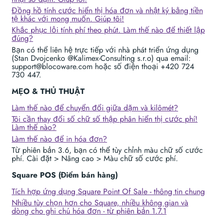
Đồng hồ tính cước hiển thị hóa đơn và nhật ký bằng tiền
tệ khác với mong muốn. Giúp tôi!
Khắc phục lỗi tính phí theo phút. Làm thế nào để thiết lập
đúng?
Bạn có thể liên hệ trực tiếp với nhà phát triển ứng dụng
(Stan Dvojcenko @Kalimex-Consulting s.r.o) qua email:
support@blocoware.com hoặc số điện thoại +420 724
730 447.
MẸO & THỦ THUẬT
Làm thế nào để chuyển đổi giữa dặm và kilômét?
Tôi cần thay đổi số chữ số thập phân hiển thị cước phí!
Làm thế nào?
Làm thế nào để in hóa đơn?
Từ phiên bản 3.6, bạn có thể tùy chỉnh màu chữ số cước
phí. Cài đặt > Nâng cao > Màu chữ số cước phí.
Square POS (Điểm bán hàng)
Tích hợp ứng dụng Square Point Of Sale - thông tin chung
Nhiều tùy chọn hơn cho Square, nhiều không gian và
dòng cho ghi chú hóa đơn - từ phiên bản 1.7.1