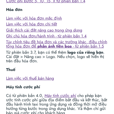
Cước phí bước 5, 10, 15, X từ phiên bản 1.4
Hóa đơn
Làm việc với hóa đơn mặc định
Làm việc với hóa đơn chi tiết
Giải thích cài đặt nâng cao trong ứng dụng
Ghi chú hóa đơn/hành trình - từ phiên bản 1.4
Tùy chỉnh tiêu đề hóa đơn và các trường khác, điều chỉnh
tổng hóa đơn để
phản ánh tiền boa
- từ phiên bản 1.5
Từ phiên bản 3.7, bạn có thể thêm
logo của riêng bạn
.
Cài đặt > Nâng cao > Logo. Nếu chọn, logo sẽ hiển thị
trên đầu hóa đơn.
Thuế
Làm việc với thuế bán hàng
Máy tính cước phí
Có từ phiên bản 4.0,
Máy tính cước phí
cho phép bạn
ước tính cước phí giữa địa điểm bắt đầu và kết thúc, bắt
đầu hành trình taxi trong ứng dụng và đồng thời mở điều
hướng từng bước trong ứng dụng khác. Và thậm chí gửi
báo giá cước phí cho khách hàng.