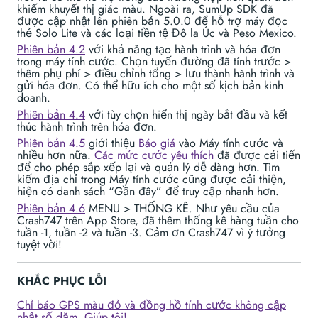
khiếm khuyết thị giác màu. Ngoài ra, SumUp SDK đã
được cập nhật lên phiên bản 5.0.0 để hỗ trợ máy đọc
thẻ Solo Lite và các loại tiền tệ Đô la Úc và Peso Mexico.
Phiên bản 4.2
với khả năng tạo hành trình và hóa đơn
trong máy tính cước. Chọn tuyến đường đã tính trước >
thêm phụ phí > điều chỉnh tổng > lưu thành hành trình và
gửi hóa đơn. Có thể hữu ích cho một số kịch bản kinh
doanh.
Phiên bản 4.4
với tùy chọn hiển thị ngày bắt đầu và kết
thúc hành trình trên hóa đơn.
Phiên bản 4.5
giới thiệu
Báo giá
vào Máy tính cước và
nhiều hơn nữa.
Các mức cước yêu thích
đã được cải tiến
để cho phép sắp xếp lại và quản lý dễ dàng hơn. Tìm
kiếm địa chỉ trong Máy tính cước cũng được cải thiện,
hiện có danh sách “Gần đây” để truy cập nhanh hơn.
Phiên bản 4.6
MENU > THỐNG KÊ. Như yêu cầu của
Crash747 trên App Store, đã thêm thống kê hàng tuần cho
tuần -1, tuần -2 và tuần -3. Cảm ơn Crash747 vì ý tưởng
tuyệt vời!
KHẮC PHỤC LỖI
Chỉ báo GPS màu đỏ và đồng hồ tính cước không cập
nhật số dặm. Giúp tôi!