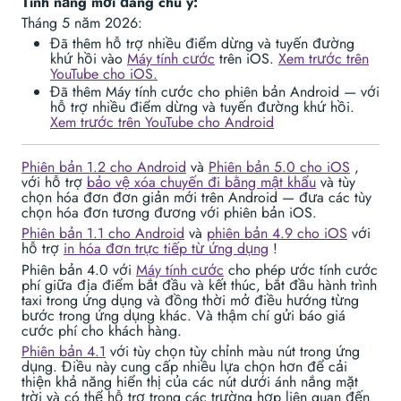
Tính năng mới đáng chú ý:
Tháng 5 năm 2026:
Đã thêm hỗ trợ nhiều điểm dừng và tuyến đường
khứ hồi vào
Máy tính cước
trên iOS.
Xem trước trên
YouTube cho iOS.
Đã thêm Máy tính cước cho phiên bản Android — với
hỗ trợ nhiều điểm dừng và tuyến đường khứ hồi.
Xem trước trên YouTube cho Android
Phiên bản 1.2 cho Android
và
Phiên bản 5.0 cho iOS
,
với hỗ trợ
bảo vệ xóa chuyến đi bằng mật khẩu
và tùy
chọn hóa đơn đơn giản mới trên Android — đưa các tùy
chọn hóa đơn tương đương với phiên bản iOS.
Phiên bản 1.1 cho Android
và
phiên bản 4.9 cho iOS
với
hỗ trợ
in hóa đơn trực tiếp từ ứng dụng
!
Phiên bản 4.0 với
Máy tính cước
cho phép ước tính cước
phí giữa địa điểm bắt đầu và kết thúc, bắt đầu hành trình
taxi trong ứng dụng và đồng thời mở điều hướng từng
bước trong ứng dụng khác. Và thậm chí gửi báo giá
cước phí cho khách hàng.
Phiên bản 4.1
với tùy chọn tùy chỉnh màu nút trong ứng
dụng. Điều này cung cấp nhiều lựa chọn hơn để cải
thiện khả năng hiển thị của các nút dưới ánh nắng mặt
trời và có thể hỗ trợ trong các trường hợp liên quan đến