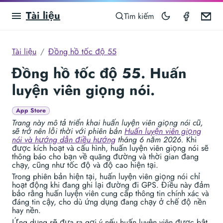
Tài liệu
Speedom
Em
Tìm kiếm
Tài liệu
Đồng hồ tốc độ 55
Đồng hồ tốc độ 55. Huấn
luyện viên giọng nói.
App Store
Trang này mô tả triển khai huấn luyện viên giọng nói cũ,
sẽ trở nên lỗi thời với phiên bản
Huấn luyện viên giọng
nói và hướng dẫn điều hướng
tháng 6 năm 2026.
Khi
được kích hoạt và cấu hình, huấn luyện viên giọng nói sẽ
thông báo cho bạn về quãng đường và thời gian đang
chạy, cũng như tốc độ và độ cao hiện tại.
Trong phiên bản hiện tại, huấn luyện viên giọng nói chỉ
hoạt động khi đang ghi lại đường đi GPS. Điều này đảm
bảo rằng huấn luyện viên cung cấp thông tin chính xác và
đáng tin cậy, cho dù ứng dụng đang chạy ở chế độ nền
hay nền.
Ứng dụng sẽ đưa ra gợi ý nếu huấn luyện viên được bật