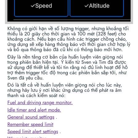
Không có giới hạn về số lượng trigger, nhưng khoảng tối
thiểu là 20 giây cho thời gian và 100 mét (328 feet) cho
khoảng cách. Nếu bạn cấu hình các trigger chồng chéo,
ứng dụng sẽ xếp hàng thông báo với thời gian chờ hợp lý
và bỏ qua thông báo đã cũ khi có thông báo mới hơn.
Đây là nền tảng cơ bản của huấn luyện viên giọng nói
trong phiên bản hiện tại. Ý kiến từ Sven và Tim đã được
sử dụng để thiết kế và tôi tin rằng nó đủ linh hoạt để hỗ
trợ thêm trigger tốc độ trong các phiên bản sắp tới, như
Sven đã yêu cầu.
Đó là tất cả về huấn luyện viên giọng nói cho lúc này,
nhưng hãy lưu ý nơi khác ứng dụng có thể phát ra âm
thanh và cách kiểm soát nó:
Fuel and driving range monitor.
Idle timer and alert mode.
General sound settings
.
Remember speed limit
Speed limit alert settings
.