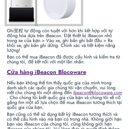
Ghi里程 tự động còn tuyệt vời hơn khi kết hợp với tự
động hóa dựa trên iBeacon. Đặt thiết bị iBeacon nhỏ
trong xe của bạn > Vào xe, ghi bản ghi bắt đầu > Ra
khỏi xe, ghi bản ghi dừng. Chính xác và tiết kiệm năng
lượng!
Bạn có thể mua iBeacon đã được cấu hình và kiểm tra từ
chúng tôi, để kết nối với một lần nhấn:
Cửa hàng iBeacon Blocoware
Nếu bạn không thể tìm thấy quốc gia của mình trong
danh sách các quốc gia chúng tôi vận chuyển, vui lòng
viết cho chúng tôi một dòng đến
ibeacon@blocoware.com
. Cho chúng tôi biết quốc gia của bạn và chúng tôi sẽ cố
gắng tìm một số lựa chọn để mua iBeacon tương thích tại
quốc gia của bạn.
Bạn cũng có thể sử dụng bất kỳ iBeacon tương thích và
có thể cấu hình nào mà bạn có trong nhà. Không giới hạn
bạn vào iBeacon của chúng tôi, cũng không giới hạn
iBeacon của chúng tôi. Vui lòng đưa ra quyết định thông