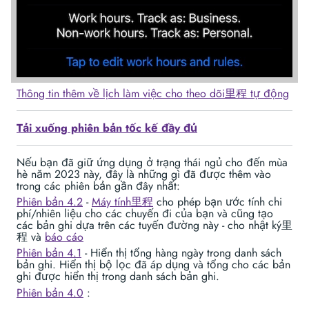
Thông tin thêm về lịch làm việc cho theo dõi里程 tự động
Tải xuống phiên bản tốc kế đầy đủ
Nếu bạn đã giữ ứng dụng ở trạng thái ngủ cho đến mùa
hè năm 2023 này, đây là những gì đã được thêm vào
trong các phiên bản gần đây nhất:
Phiên bản 4.2
-
Máy tính里程
cho phép bạn ước tính chi
phí/nhiên liệu cho các chuyến đi của bạn và cũng tạo
các bản ghi dựa trên các tuyến đường này - cho nhật ký里
程 và
báo cáo
Phiên bản 4.1
- Hiển thị tổng hàng ngày trong danh sách
bản ghi. Hiển thị bộ lọc đã áp dụng và tổng cho các bản
ghi được hiển thị trong danh sách bản ghi.
Phiên bản 4.0
: