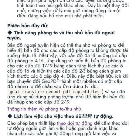
mặc định phù hợp hơn cho các tuyến đường được
tính toán theo múi giờ khác nhau. Đây là một thay đổi
nhỏ, nhưng việc xử lý múi giờ không đúng là một
điều đáng xấu hổ cho mọi nhà phát triển.
Phiên bản đầy đủ:
◆
Tính năng phóng to và thu nhỏ bản đồ ngoại
tuyến.
Bản đồ ngoại tuyến hiện có thể thu nhỏ và phóng to để
hiển thị bản đồ cho các cấp độ phóng to không được tải
xuống thực tế. Như vậy, với bản đồ đã tải xuống có cấp
độ phóng to 4-16, ứng dụng sẽ hiển thị bản đồ phóng to
cho các cấp độ 17-19 bằng cách tăng kích thước các ô
cấp độ 16 và hiển thị các cấp độ 2-3 bằng cách giảm
kích thước các ô cấp độ 4. Điều này đặc biệt hữu ích khi
bạn chuyển đổi GeoPDF thành một mbtiles có một cấp
độ phóng to để nhập vào ứng dụng (ví dụ:
) và sau đó
gdal_translate geopdf.pdf map.mbtiles
ứng dụng sử dụng phóng to/thu nhỏ để hiển thị bản đồ
đã nhập cho các cấp độ 2-19.
Thông tin thêm về phóng to/thu nhỏ
◆
Lịch làm việc cho việc theo dõi里程 tự động.
Cho phép bạn thiết lập
theo dõi tự động
để cấm theo dõi
tự động ngoài giờ làm việc hoặc gán danh mục khác
nhau cho các bản ghi tự động trong giờ làm việc và