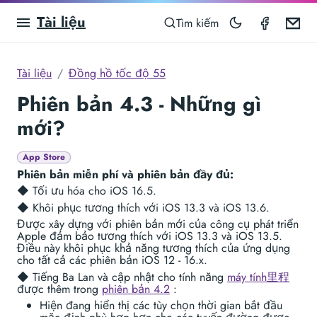
Tài liệu
Speedom
Em
Tìm kiếm
Tài liệu
Đồng hồ tốc độ 55
Phiên bản 4.3 - Những gì
mới?
App Store
Phiên bản miễn phí và phiên bản đầy đủ:
◆ Tối ưu hóa cho iOS 16.5.
◆ Khôi phục tương thích với iOS 13.3 và iOS 13.6.
Được xây dựng với phiên bản mới của công cụ phát triển
Apple đảm bảo tương thích với iOS 13.3 và iOS 13.5.
Điều này khôi phục khả năng tương thích của ứng dụng
cho tất cả các phiên bản iOS 12 - 16.x.
◆ Tiếng Ba Lan và cập nhật cho tính năng
máy tính里程
được thêm trong
phiên bản 4.2
:
Hiện đang hiển thị các tùy chọn thời gian bắt đầu