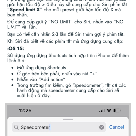
giới hạn tốc độ > điều này sẽ cung cấp cho Siri phím tắt
“
Speed limit X
” cho mỗi preset giới hạn tốc độ X mà
bạn nhấn.
Để cung cấp gợi ý “NO LIMIT” cho Siri, nhấn vào “NO
LIMIT” vài lần.
Bạn có thể cần nhấn 2-3 lần để Siri thêm gợi ý phím tắt.
Khi Siri đã biết về các phím tắt mà ứng dụng cung cấp:
iOS 15:
Sử dụng ứng dụng Shortcuts tích hợp trên iPhone để thêm
lệnh Siri:
Mở ứng dụng Shortcuts
Ở góc trên bên phải, nhấn vào nút “+”.
Nhấn vào “Add action”
Trong trường tìm kiếm, gõ “speedometer”, tất cả các
hành động mà speedometer cung cấp cho Siri sẽ
xuất hiện ở đây: