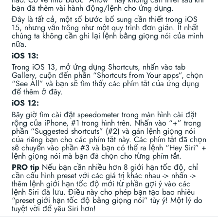
bạn đã thêm vài hành động/lệnh cho ứng dụng.
Đây là tất cả, một số bước bổ sung cần thiết trong iOS
15, nhưng vẫn trông như một quy trình đơn giản. Ít nhất
chúng ta không cần ghi lại lệnh bằng giọng nói của mình
nữa.
iOS 13:
Trong iOS 13, mở ứng dụng Shortcuts, nhấn vào tab
Gallery, cuộn đến phần “Shortcuts from Your apps”, chọn
“See All” và bạn sẽ tìm thấy các phím tắt của ứng dụng
để thêm ở đây.
iOS 12:
Bây giờ tìm cài đặt speedometer trong màn hình cài đặt
rộng của iPhone, #1 trong hình trên. Nhấn vào “+” trong
phần “Suggested shortcuts” (#2) và gán lệnh giọng nói
của riêng bạn cho các phím tắt này. Các phím tắt đã chọn
sẽ chuyển vào phần #3 và bạn có thể ra lệnh “Hey Siri” +
lệnh giọng nói mà bạn đã chọn cho từng phím tắt.
PRO tip
Nếu bạn cần nhiều hơn 8 giới hạn tốc độ, chỉ
cần cấu hình preset với các giá trị khác nhau -> nhấn ->
thêm lệnh giới hạn tốc độ mới từ phần gợi ý vào các
lệnh Siri đã lưu. Điều này cho phép bạn tạo bao nhiêu
“preset giới hạn tốc độ bằng giọng nói” tùy ý! Một lý do
tuyệt vời để yêu Siri hơn!