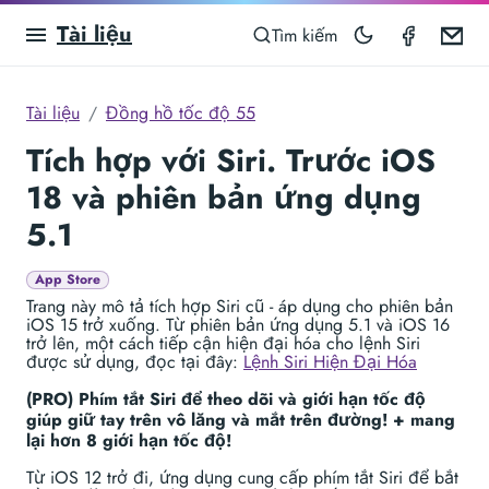
Tài liệu
Speedom
Em
Tìm kiếm
Tài liệu
Đồng hồ tốc độ 55
Tích hợp với Siri. Trước iOS
18 và phiên bản ứng dụng
5.1
App Store
Trang này mô tả tích hợp Siri cũ - áp dụng cho phiên bản
iOS 15 trở xuống. Từ phiên bản ứng dụng 5.1 và iOS 16
trở lên, một cách tiếp cận hiện đại hóa cho lệnh Siri
được sử dụng, đọc tại đây:
Lệnh Siri Hiện Đại Hóa
(PRO) Phím tắt Siri để theo dõi và giới hạn tốc độ
giúp giữ tay trên vô lăng và mắt trên đường! + mang
lại hơn 8 giới hạn tốc độ!
Từ iOS 12 trở đi, ứng dụng cung cấp phím tắt Siri để bắt