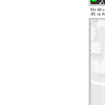
Khi tắt
đồ và t