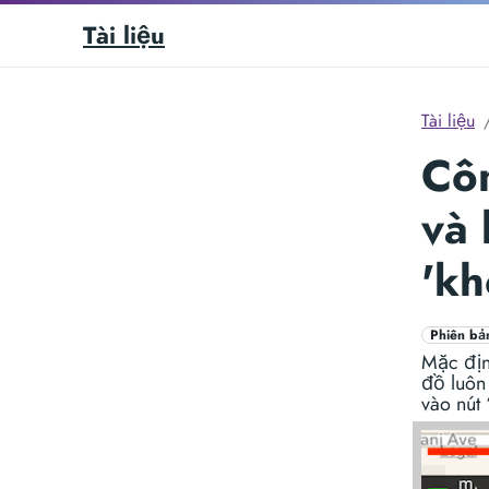
Tài liệu
Tài liệu
Côn
và
'kh
Phiên bả
Mặc định
đồ luôn
vào nút