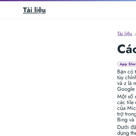
Tài liệu
Tài liệu
Các
App Stor
Bạn có 
tùy chỉn
và z là
Google 
Một số 
các til
của Mic
trợ tro
Bing và
Dưới đâ
dụng th