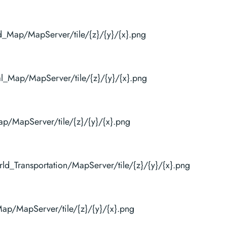
d_Map/MapServer/tile/{z}/{y}/{x}.png
al_Map/MapServer/tile/{z}/{y}/{x}.png
ap/MapServer/tile/{z}/{y}/{x}.png
ld_Transportation/MapServer/tile/{z}/{y}/{x}.png
Map/MapServer/tile/{z}/{y}/{x}.png