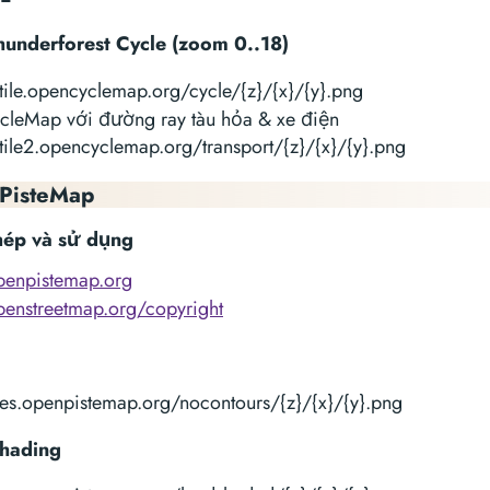
underforest Cycle (zoom 0..18)
.tile.opencyclemap.org/cycle/{z}/{x}/{y}.png
leMap với đường ray tàu hỏa & xe điện
.tile2.opencyclemap.org/transport/{z}/{x}/{y}.png
PisteMap
hép và sử dụng
openpistemap.org
openstreetmap.org/copyright
iles.openpistemap.org/nocontours/{z}/{x}/{y}.png
shading