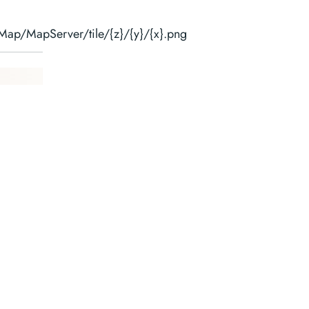
_Map/MapServer/tile/{z}/{y}/{x}.png