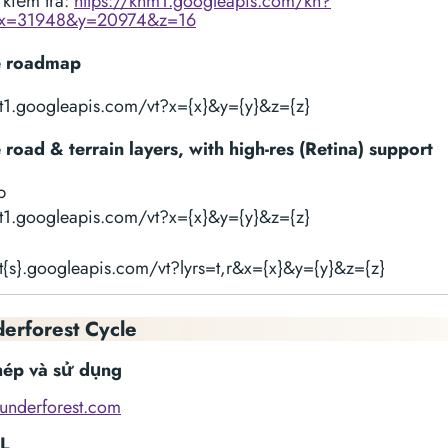
kiểm tra:
https://khm1.googleapis.com/kh?
x=31948&y=20974&z=16
 roadmap
mt1.googleapis.com/vt?x={x}&y={y}&z={z}
road & terrain layers, with high-res (Retina) support
p
mt1.googleapis.com/vt?x={x}&y={y}&z={z}
mt{s}.googleapis.com/vt?lyrs=t,r&x={x}&y={y}&z={z}
erforest Cycle
hép và sử dụng
hunderforest.com
L