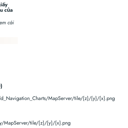
giấy
ệu của
xem cái
)
rld_Navigation_Charts/MapServer/tile/{z}/{y}/{x}.png
y/MapServer/tile/{z}/{y}/{x}.png