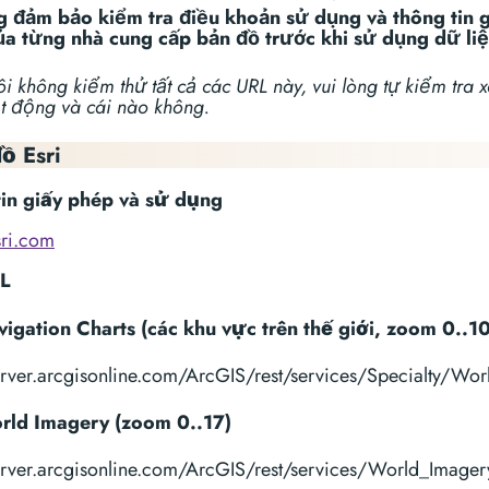
g đảm bảo kiểm tra điều khoản sử dụng và thông tin 
a từng nhà cung cấp bản đồ trước khi sử dụng dữ li
i không kiểm thử tất cả các URL này, vui lòng tự kiểm tra 
t động và cái nào không.
ồ Esri
tin giấy phép và sử dụng
sri.com
L
vigation Charts (các khu vực trên thế giới, zoom 0..10
server.arcgisonline.com/ArcGIS/rest/services/Specialty/Wo
rld Imagery (zoom 0..17)
server.arcgisonline.com/ArcGIS/rest/services/World_Imager