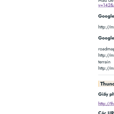
Mẫu để 
v=142&
Google
http://
Google 
roadma
http://
terrain
http://
Thund
Giấy p
http://t
Các UR