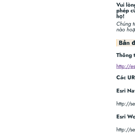
Vui lòn
phép củ
họ!
Chúng tô
nào hoạ
Bản đ
Thông 
http://e
Các UR
Esri Na
http://
Esri Wo
http://