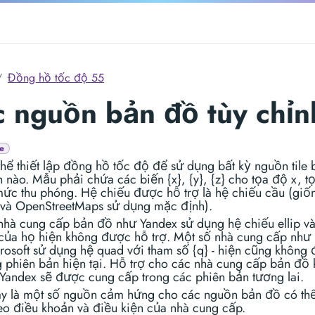
Đồng hồ tốc độ 55
 nguồn bản đồ tùy chỉn
e
thể thiết lập đồng hồ tốc độ để sử dụng bất kỳ nguồn tile
h nào. Mẫu phải chứa các biến {x}, {y}, {z} cho tọa độ x, t
 mức thu phóng. Hệ chiếu được hỗ trợ là hệ chiếu cầu (giố
và OpenStreetMaps sử dụng mặc định).
nhà cung cấp bản đồ như Yandex sử dụng hệ chiếu ellip v
e của họ hiện không được hỗ trợ. Một số nhà cung cấp như
rosoft sử dụng hệ quad với tham số {q} - hiện cũng không
ng phiên bản hiện tại. Hỗ trợ cho các nhà cung cấp bản đồ 
 Yandex sẽ được cung cấp trong các phiên bản tương lai.
y là một số nguồn cảm hứng cho các nguồn bản đồ có th
eo điều khoản và điều kiện của nhà cung cấp.