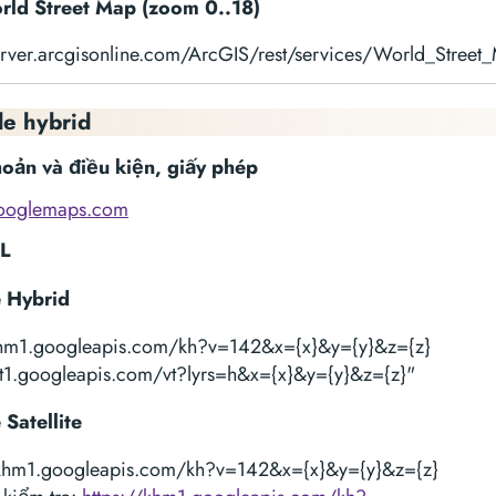
rld Street Map (zoom 0..18)
server.arcgisonline.com/ArcGIS/rest/services/World_Street
e hybrid
oản và điều kiện, giấy phép
googlemaps.com
L
 Hybrid
khm1.googleapis.com/kh?v=142&x={x}&y={y}&z={z}
mt1.googleapis.com/vt?lyrs=h&x={x}&y={y}&z={z}"
Satellite
/khm1.googleapis.com/kh?v=142&x={x}&y={y}&z={z}