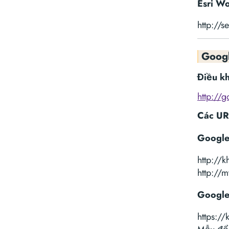
Esri Wo
http://
Googl
Điều kh
http://
Các UR
Google
http://
http://
Google 
https:/