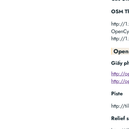
OSM Th
http://1
OpenCyc
http://1
Open
Giấy p
http://
http://
Piste
http://t
Relief 