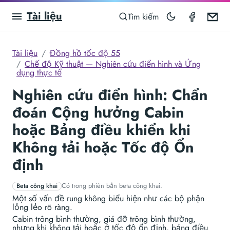
Tài liệu
Speedom
Em
Tìm kiếm
Tài liệu
Đồng hồ tốc độ 55
Chế độ Kỹ thuật — Nghiên cứu điển hình và Ứng
dụng thực tế
Nghiên cứu điển hình: Chẩn
đoán Cộng hưởng Cabin
hoặc Bảng điều khiển khi
Không tải hoặc Tốc độ Ổn
định
Có trong phiên bản beta công khai.
Beta công khai
Một số vấn đề rung không biểu hiện như các bộ phận
lỏng lẻo rõ ràng.
Cabin trông bình thường, giá đỡ trông bình thường,
nhưng khi không tải hoặc ở tốc độ ổn định, bảng điều