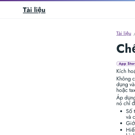
Tài liệu
Tài liệu
Ch
App Stor
Kích ho
Không c
dụng và
hoặc tax
Áp dụng
nó chỉ 
Số 
và 
Giớ
Hiể