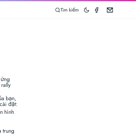
Speedometer 
Email
Tìm kiếm
 ứng
rally
ủa bạn,
cài đặt:
n hình
à trung