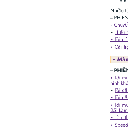
bìn
Nhiều t
-- PHI
‣
Chuyể
‣
Hiển 
‣ Tôi có
‣ Cái
h
‣ Mà
-- PHI
‣ Tôi m
hình kh
‣
Tôi c
‣ Tôi c
‣ Tôi m
25! Làm
‣ Làm t
‣ Speed