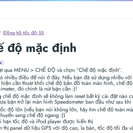
Đồng hồ tốc độ 55
ế độ mặc định
e
ạt qua MENU > CHẾ ĐỘ và chọn “Chế độ mặc định”.
ó nhiều điều để nói ở đây. Nếu bạn đã sử dụng nhiều với
 hiện cần thoát khỏi chế độ bản đồ toàn màn hình, chế độ 
imeter, đó chính là nút bạn cần :)!
 chế độ mặc định sẽ không làm reset bất kỳ cài đặt nào c
đưa bạn trở lại màn hình Speedometer ban đầu như sau khi 
tốc độ lớn (nếu bạn nói không lớn, hãy tìm chế độ toàn mà
chuyển sang chế độ ngang :))
i hạn tốc độ và iPod player được hiển thị
n thị panel dữ liệu GPS với độ cao, la bàn, tốc độ tối đa v