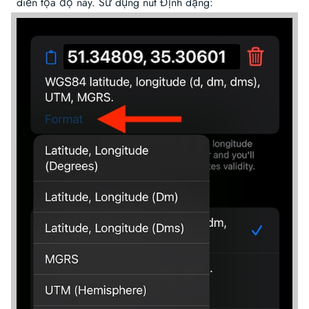
diễn tọa độ này. Sử dụng nút Định dạng: