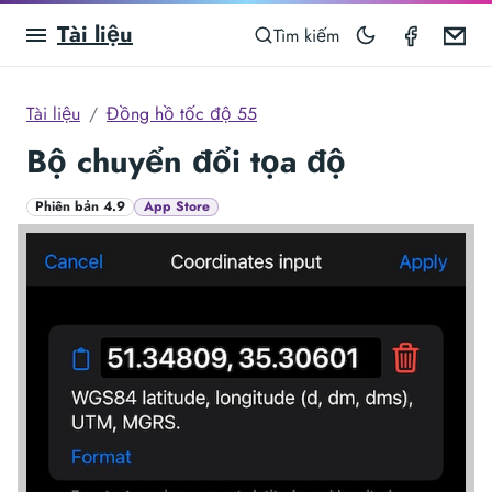
Tài liệu
Speedom
Em
Tìm kiếm
Tài liệu
Đồng hồ tốc độ 55
Bộ chuyển đổi tọa độ
Phiên bản 4.9
App Store