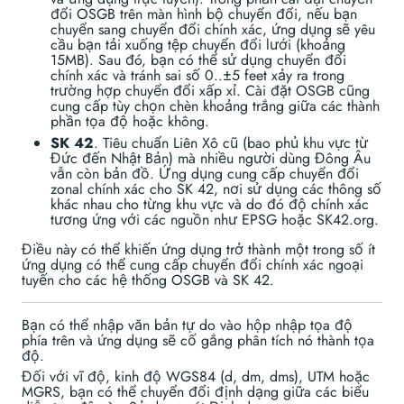
đổi OSGB trên màn hình bộ chuyển đổi, nếu bạn
chuyển sang chuyển đổi chính xác, ứng dụng sẽ yêu
cầu bạn tải xuống tệp chuyển đổi lưới (khoảng
15MB). Sau đó, bạn có thể sử dụng chuyển đổi
chính xác và tránh sai số 0..±5 feet xảy ra trong
trường hợp chuyển đổi xấp xỉ. Cài đặt OSGB cũng
cung cấp tùy chọn chèn khoảng trắng giữa các thành
phần tọa độ hoặc không.
SK 42
. Tiêu chuẩn Liên Xô cũ (bao phủ khu vực từ
Đức đến Nhật Bản) mà nhiều người dùng Đông Âu
vẫn còn bản đồ. Ứng dụng cung cấp chuyển đổi
zonal chính xác cho SK 42, nơi sử dụng các thông số
khác nhau cho từng khu vực và do đó độ chính xác
tương ứng với các nguồn như EPSG hoặc SK42.org.
Điều này có thể khiến ứng dụng trở thành một trong số ít
ứng dụng có thể cung cấp chuyển đổi chính xác ngoại
tuyến cho các hệ thống OSGB và SK 42.
Bạn có thể nhập văn bản tự do vào hộp nhập tọa độ
phía trên và ứng dụng sẽ cố gắng phân tích nó thành tọa
độ.
Đối với vĩ độ, kinh độ WGS84 (d, dm, dms), UTM hoặc
MGRS, bạn có thể chuyển đổi định dạng giữa các biểu