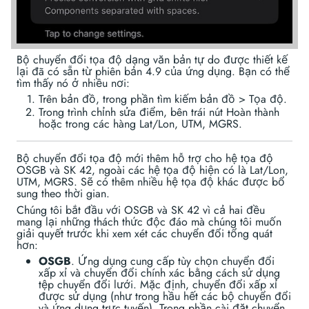
Bộ chuyển đổi tọa độ dạng văn bản tự do được thiết kế
lại đã có sẵn từ phiên bản 4.9 của ứng dụng. Bạn có thể
tìm thấy nó ở nhiều nơi:
Trên bản đồ, trong phần tìm kiếm bản đồ > Tọa độ.
Trong trình chỉnh sửa điểm, bên trái nút Hoàn thành
hoặc trong các hàng Lat/Lon, UTM, MGRS.
Bộ chuyển đổi tọa độ mới thêm hỗ trợ cho hệ tọa độ
OSGB và SK 42, ngoài các hệ tọa độ hiện có là Lat/Lon,
UTM, MGRS. Sẽ có thêm nhiều hệ tọa độ khác được bổ
sung theo thời gian.
Chúng tôi bắt đầu với OSGB và SK 42 vì cả hai đều
mang lại những thách thức độc đáo mà chúng tôi muốn
giải quyết trước khi xem xét các chuyển đổi tổng quát
hơn:
OSGB
. Ứng dụng cung cấp tùy chọn chuyển đổi
xấp xỉ và chuyển đổi chính xác bằng cách sử dụng
tệp chuyển đổi lưới. Mặc định, chuyển đổi xấp xỉ
được sử dụng (như trong hầu hết các bộ chuyển đổi
và ứng dụng trực tuyến). Trong phần cài đặt chuyển