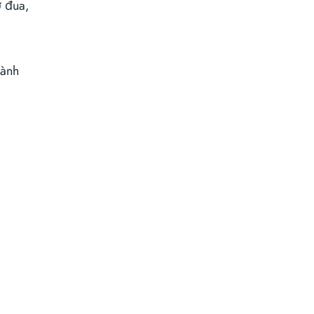
ợ đua,
hành