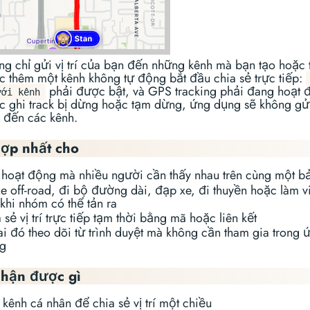
g chỉ gửi vị trí của bạn đến những kênh mà bạn tạo hoặc
ệc thêm một kênh không tự động bắt đầu chia sẻ trực tiếp:
phải được bật, và GPS tracking phải đang hoạt 
với kênh
c ghi track bị dừng hoặc tạm dừng, ứng dụng sẽ không gửi 
 đến các kênh.
ợp nhất cho
 hoạt động mà nhiều người cần thấy nhau trên cùng một b
 xe off-road, đi bộ đường dài, đạp xe, đi thuyền hoặc làm v
 khi nhóm có thể tản ra
 sẻ vị trí trực tiếp tạm thời bằng mã hoặc liên kết
ai đó theo dõi từ trình duyệt mà không cần tham gia trong 
g
hận được gì
 kênh cá nhân để chia sẻ vị trí một chiều