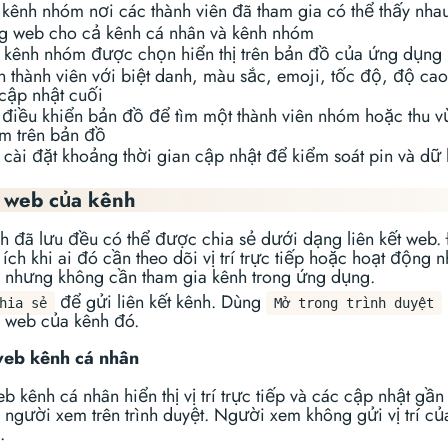
 kênh nhóm nơi các thành viên đã tham gia có thể thấy nha
ng web cho cả kênh cá nhân và kênh nhóm
 kênh nhóm được chọn hiển thị trên bản đồ của ứng dụng
n thành viên với biệt danh, màu sắc, emoji, tốc độ, độ ca
 cập nhật cuối
 điều khiển bản đồ để tìm một thành viên nhóm hoặc thu v
m trên bản đồ
 cài đặt khoảng thời gian cập nhật để kiểm soát pin và dữ 
 web của kênh
h đã lưu đều có thể được chia sẻ dưới dạng liên kết web.
ích khi ai đó cần theo dõi vị trí trực tiếp hoặc hoạt động 
 nhưng không cần tham gia kênh trong ứng dụng.
để gửi liên kết kênh. Dùng
hia sẻ
Mở trong trình duyệt
g web của kênh đó.
web kênh cá nhân
b kênh cá nhân hiển thị vị trí trực tiếp và các cập nhật gầ
người xem trên trình duyệt. Người xem không gửi vị trí của
.