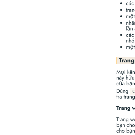
các
tra
một
nhã
lần
các
nhó
một
Trang
Mọi kên
này hữu 
của bạn
Dùng
C
tra tran
Trang 
Trang we
bạn cho 
cho bạn