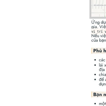
Ứng dụn
gia. Vi
vị trí 
Nếu việ
của bạn
Phù h
các
lái
địa
chia
để 
dụn
Bạn n
một