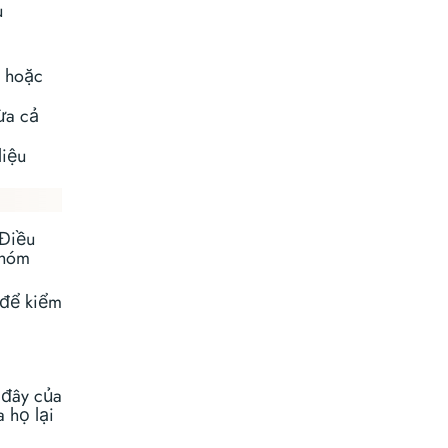
u
o hoặc
ừa cả
liệu
 Điều
nhóm
để kiểm
n đây của
 họ lại