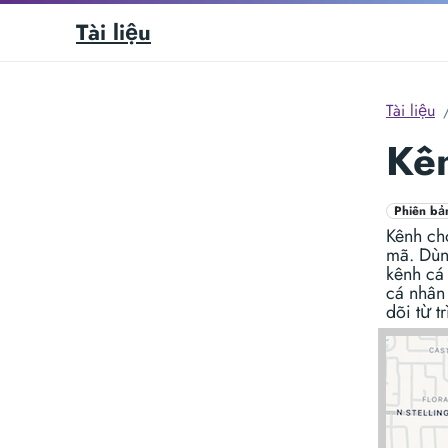
Tài liệu
Tài liệu
Kê
Phiên bả
Kênh cho
mã. Dùn
kênh cá 
cá nhân
dõi từ t