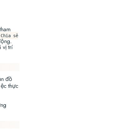
 tham
Chia sẻ
động.
vị trí
ản đồ
iệc thực
ứng