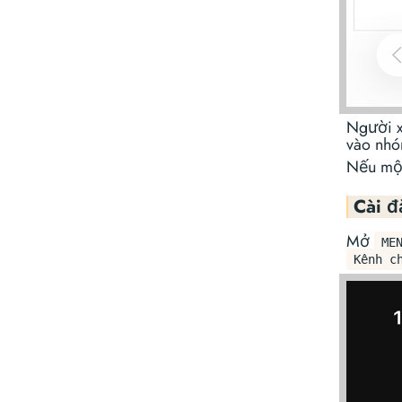
Người x
vào nhó
Nếu một
Cài đ
Mở
ME
Kênh c