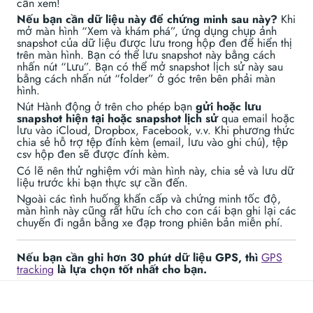
cần xem!
Nếu bạn cần dữ liệu này để chứng minh sau này?
Khi
mở màn hình “Xem và khám phá”, ứng dụng chụp ảnh
snapshot của dữ liệu được lưu trong hộp đen để hiển thị
trên màn hình. Bạn có thể lưu snapshot này bằng cách
nhấn nút “Lưu”. Bạn có thể mở snapshot lịch sử này sau
bằng cách nhấn nút “folder” ở góc trên bên phải màn
hình.
Nút Hành động ở trên cho phép bạn
gửi hoặc lưu
snapshot hiện tại hoặc snapshot lịch sử
qua email hoặc
lưu vào iCloud, Dropbox, Facebook, v.v. Khi phương thức
chia sẻ hỗ trợ tệp đính kèm (email, lưu vào ghi chú), tệp
csv hộp đen sẽ được đính kèm.
Có lẽ nên thử nghiệm với màn hình này, chia sẻ và lưu dữ
liệu trước khi bạn thực sự cần đến.
Ngoài các tình huống khẩn cấp và chứng minh tốc độ,
màn hình này cũng rất hữu ích cho con cái bạn ghi lại các
chuyến đi ngắn bằng xe đạp trong phiên bản miễn phí.
Nếu bạn cần ghi hơn 30 phút dữ liệu GPS, thì
GPS
tracking
là lựa chọn tốt nhất cho bạn.