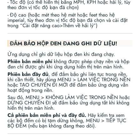
- Tốc độ (có thể hiển thị bằng MPH, KPH hoặc hải lý, tùy
theo đơn vị tốc độ bạn đã chọn)
- Độ cao (hoặc mét theo hệ mét hoặc feet theo hệ
imperial, tùy theo đơn vị tốc độ bạn đã chọn và cài đặt
trong “Cài đặt nâng cao>Thêm về hải lý”)
ĐẢM BẢO HỘP ĐEN ĐANG GHI DỮ LIỆU!
Ứng dụng chỉ ghi dữ liệu hộp đen khi đang chạy.
Phiên bản miễn phí
không được phép chạy nền và hộp
đen chỉ được ghi khi ứng dụng hiển thị trên màn hình.
Phiên bản đầy đủ
, để đảm bảo ghi liên tục trong nền,
khi cần thiết, hãy dùng MENU > LÀM VIỆC TRONG NỀN
hoặc TẠO CHUYẾN ĐI MỚI để đảm bảo ứng dụng vẫn
hoạt động trong nền.
Sau đó, MENU > KHÔNG LÀM VIỆC TRONG NỀN hoặc
DỪNG CHUYẾN ĐI sẽ đảm bảo ứng dụng tắt khi không
hiển thị trên màn hình.
Cả phiên bản miễn phí và đầy đủ.
Hãy kiểm tra xem
các bộ đếm có bị tạm dừng không, MENU > TIẾP TỤC
BỘ ĐẾM (nếu bạn không đang theo dõi).