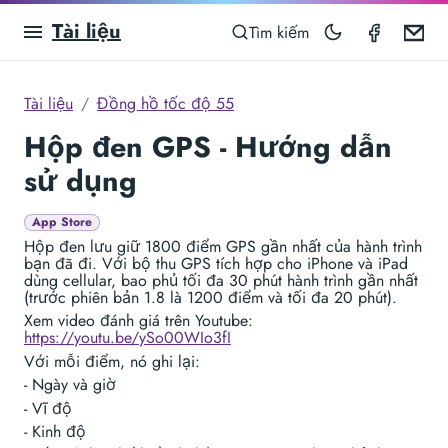
Tài liệu
Speedom
Em
Tìm kiếm
Tài liệu
Đồng hồ tốc độ 55
Hộp đen GPS - Hướng dẫn
sử dụng
App Store
Hộp đen lưu giữ 1800 điểm GPS gần nhất của hành trình
bạn đã đi. Với bộ thu GPS tích hợp cho iPhone và iPad
dùng cellular, bao phủ tối đa 30 phút hành trình gần nhất
(trước phiên bản 1.8 là 1200 điểm và tối đa 20 phút).
Xem video đánh giá trên Youtube:
https://youtu.be/ySo00WIo3fI
Với mỗi điểm, nó ghi lại:
- Ngày và giờ
- Vĩ độ
- Kinh độ