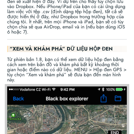
đen sẽ xuất hiện ở đây. Ví dụ trên cho thấy tùy chọn lưu
vào Dropbox. Nếu iPhone/iPad của bạn có cài ứng dụng
làm việc với tệp .csv (định dạng tệp hộp đen), tất cả sẽ
được hiển thị ở đây, như Dropbox trong trường hợp của
chúng tôi. Ít nhất, trên mọi iPhone và iPad, bạn sẽ có tùy
chọn chia sẻ qua AirDrop, email và in (nếu bạn dùng iOS
6 hoặc 7).
“XEM VÀ KHÁM PHÁ” DỮ LIỆU HỘP ĐEN
Từ phiên bản 1.8, bạn có thể xem dữ liệu hộp đen bằng
cách xem trên bản đồ và khám phá bất kỳ khoảng thời
gian hoặc điểm nào có dữ liệu. MENU > Hộp đen GPS >
tùy chọn “Xem và khám phá” sẽ đưa bạn đến màn hình
này.