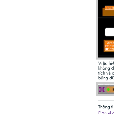
Việc hi
không đ
tích và 
bằng dữ 
Thông ti
Đơn vị đ