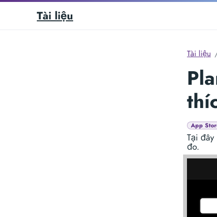
Tài liệu
Tài liệu
Pla
thí
App Stor
Tại đây 
đo.