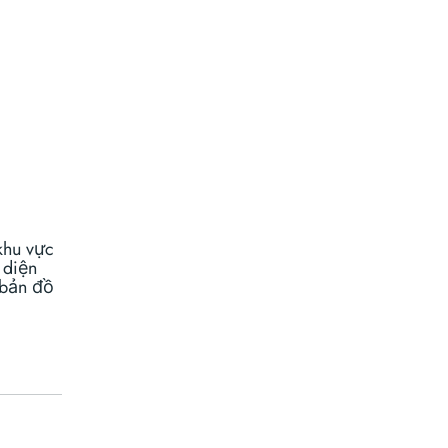
khu vực
 diện
 bản đồ