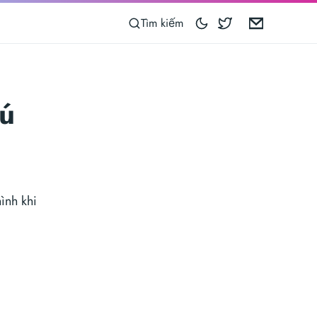
Blocoware on 
Email
Tìm kiếm
hú
hình khi