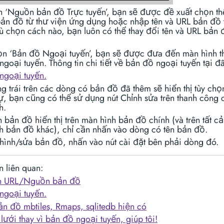
n ‘Nguồn bản đồ Trực tuyến’, bạn sẽ được đề xuất chọn t
ản đồ từ thư viện ứng dụng hoặc nhập tên và URL bản đồ 
ù chọn cách nào, bạn luôn có thể thay đổi tên và URL bản 
n ‘Bản đồ Ngoại tuyến’, bạn sẽ được đưa đến màn hình th
goại tuyến. Thông tin chi tiết về bản đồ ngoại tuyến tại đâ
ngoại tuyến.
g trái trên các dòng có bản đồ đã thêm sẽ hiển thị tùy chọ
ự, bạn cũng có thể sử dụng nút Chỉnh sửa trên thanh công
h.
bản đồ hiển thị trên màn hình bản đồ chính (và trên tất c
h bản đồ khác), chỉ cần nhấn vào dòng có tên bản đồ.
hình/sửa bản đồ, nhấn vào nút cài đặt bên phải dòng đó.
n liên quan:
ện URL/Nguồn bản đồ
ngoại tuyến.
n đồ mbtiles, Rmaps, sqlitedb hiện có
 lưới thay vì bản đồ ngoại tuyến, giúp tôi!