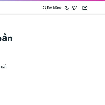
Blocoware on 
Email
Tìm kiếm
bản
 cấu