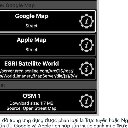
 đồ trong ứng dụng được phân loại là Trực tuyến hoặc N
Bản đồ Google và Apple tích hợp sẵn thuộc danh mục
Trực