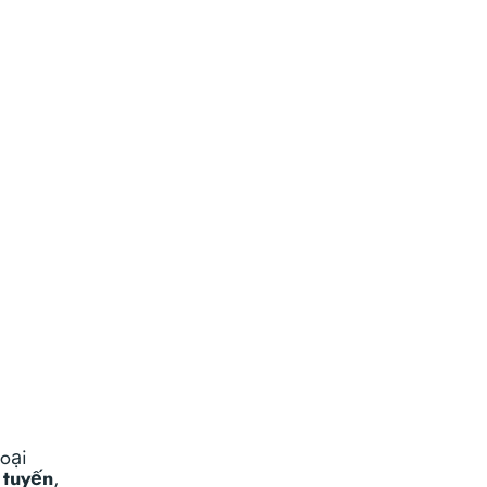
goại
 tuyến
,