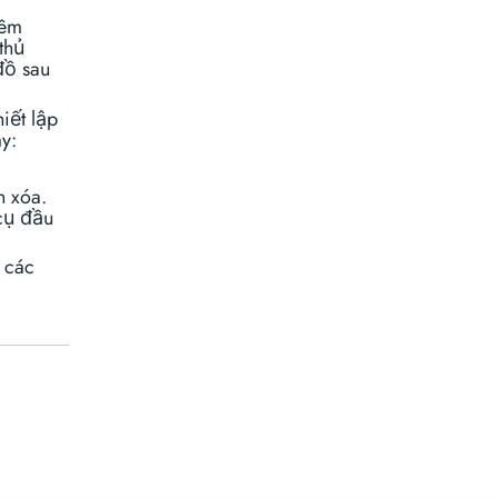
hêm
thủ
đồ sau
iết lập
y:
n xóa.
 cụ đầu
ả các