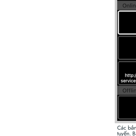
Các bản
tuyến. 