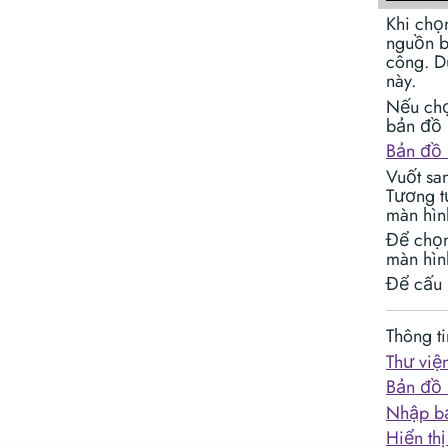
Khi chọ
nguồn b
công. D
này.
Nếu chọ
bản đồ n
Bản đồ 
Vuốt san
Tương t
màn hìn
Để chọn 
màn hìn
Để cấu 
Thông ti
Thư vi
Bản đồ 
Nhập bả
Hiển thị