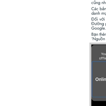
cũng nh
Các bản
danh m
Đối với
Đường p
Google.
Bạn thê
‘Nguồn 