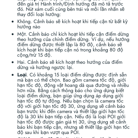
đến giá trị Hành trình/Định hướng đã mô tả trước
đó. Nút xám cuối cùng bên trái và mỗi lần nhấn sẽ
thay đổi loại hướng:
Không. Cảnh báo sẽ kích hoạt khi tiếp cận từ bất kỳ
hướng nào
Một. Cảnh báo chỉ kích hoạt khi tiếp cận điểm dừng
theo hướng của chính điểm dừng. Ví dụ, nếu hướng
điểm dừng được thiết lập là 80 độ, cảnh báo sẽ
kích hoạt khi bạn tiếp cận nó trong khoảng 80 độ
cộng/trừ 15 độ.
Hai. Cảnh báo sẽ kích hoạt theo hướng của điểm
dừng và hướng ngược lại.
Loại
. Có khoảng 15 loại điểm dừng được định sẵn
mà bạn có thể chọn. Bao gồm camera tốc độ, giới
hạn tốc độ, động vật hoang dã qua đường và nhiều
hơn nữa. Bằng cách thông báo cho ứng dụng biết
loại điểm dừng, bạn giúp ứng dụng áp dụng giới
hạn tốc độ tự động. Nếu bạn chọn là camera tốc
độ với giới hạn tốc độ 30, ứng dụng sẽ cảnh báo
bạn trước khi đến camera và thiết lập giới hạn tốc
độ là 30 khi bạn tiếp cận. Nếu đó là loại POI giới
hạn tốc độ được gán giá trị 30, ứng dụng sẽ cảnh
báo khi bạn tiếp cận, nhưng sẽ thiết lập giới hạn tốc
độ sau khi bạn vượt qua POI.