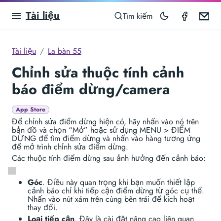
Tài liệu
Compas
Em
Tìm kiếm
Tài liệu
La bàn 55
Chỉnh sửa thuộc tính cảnh
báo điểm dừng/camera
App Store
Để chỉnh sửa điểm dừng hiện có, hãy nhấn vào nó trên
bản đồ và chọn “Mở” hoặc sử dụng MENU > ĐIỂM
DỪNG để tìm điểm dừng và nhấn vào hàng tương ứng
để mở trình chỉnh sửa điểm dừng.
Các thuộc tính điểm dừng sau ảnh hưởng đến cảnh báo:
Góc
. Điều này quan trọng khi bạn muốn thiết lập
cảnh báo chỉ khi tiếp cận điểm dừng từ góc cụ thể.
Nhấn vào nút xám trên cùng bên trái để kích hoạt
thay đổi.
Loại tiếp cận
. Đây là cài đặt nâng cao liên quan