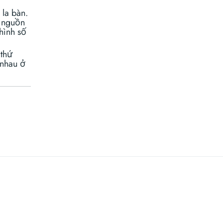
 la bàn.
c nguồn
hình số
 thứ
 nhau ở