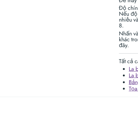
Để thay
Độ chín
Nếu độ 
nhiễu và
8.
Nhấn vào
khác tr
đây.
Tất cả 
La 
La 
Bản
Tọa