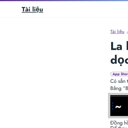
Tài liệu
Tài liệu
La 
dọc
App Stor
Có sẵn 
Bảng “B
Đồng hồ