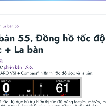
La bàn 55
bàn 55. Đồng hồ tốc độ
 + La bàn
e
từ
phiên bản 1.9.6.
ARO VSI + Compass” hiển thị tốc độ dọc và la bàn:
 tốc độ dọc hỗ trợ hiển thị tốc độ bằng feet/m, mét/m, m