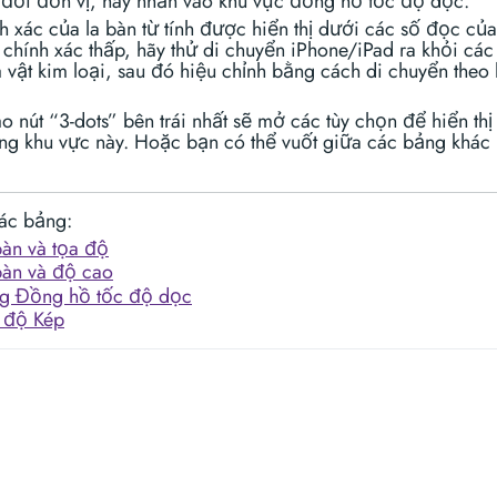
 đổi đơn vị, hãy nhấn vào khu vực đồng hồ tốc độ dọc.
h xác của la bàn từ tính được hiển thị dưới các số đọc của
chính xác thấp, hãy thử di chuyển iPhone/iPad ra khỏi cá
 vật kim loại, sau đó hiệu chỉnh bằng cách di chuyển theo 
 nút “3-dots” bên trái nhất sẽ mở các tùy chọn để hiển thị
ong khu vực này. Hoặc bạn có thể vuốt giữa các bảng khác
các bảng:
bàn và tọa độ
bàn và độ cao
g Đồng hồ tốc độ dọc
 độ Kép