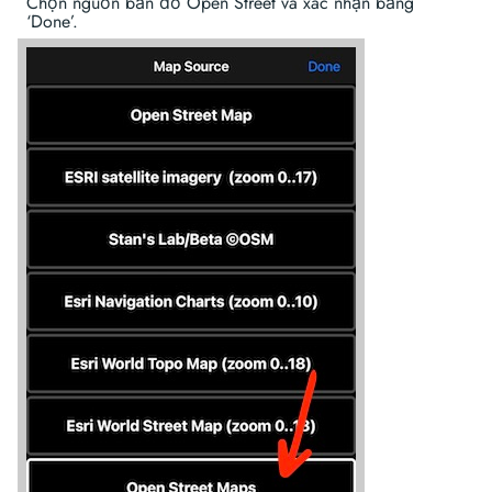
Chọn nguồn bản đồ Open Street và xác nhận bằng
‘Done’.