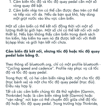
Cảm biến tốc độ và tốc độ quay pedal cần một số
vòng quay để bật.
Cảm biến nhịp tim có thể cần được đeo trên cơ thể
và tiếp xúc với da. Nếu da bạn quá khô, hãy dùng
một giọt nước vào khu vực cảm biến.
Một số cảm biến có thể kết nối đồng thời với một số
lượng thiết bị giới hạn. Một số chỉ có thể kết nối với một
thiết bị. Nếu bạn không thấy cảm biến trong danh sách
tìm kiếm, hãy kiểm tra xem nó đã được kết nối với thiết
bị/app khác và giới hạn kết nối chưa.
Cảm biến đã kết nối, nhưng tốc độ hoặc tốc độ quay
pedal luôn bằng 0.
Theo thông số bluetooth.org, chỉ có một profile bluetooth -
“Cycling speed and cadence”. Profile này phục vụ cả tốc
độ và tốc độ quay pedal.
Trong thực tế, có hai cảm biến riêng biệt, một cho tốc độ
(trục bánh xe) và một cho tốc độ quay pedal (trục đùi).
Điều này hợp lý.
Tất cả các cảm biến chúng tôi đã thử nghiệm (Garmin,
Thinkrider) hoặc là cảm biến riêng biệt (Garmin) hoặc
“vạn năng” nơi bạn có thể chuyển đổi giữa chế độ tốc
độ hoặc tốc độ quay pedal. Trong trường hợp Thinkride,