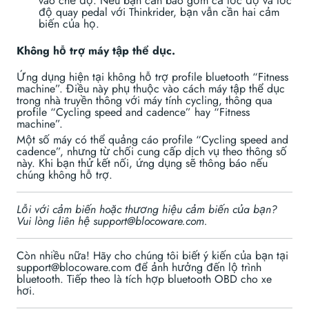
vào chế độ. Nếu bạn cần bao gồm cả tốc độ và tốc
độ quay pedal với Thinkrider, bạn vẫn cần hai cảm
biến của họ.
Không hỗ trợ máy tập thể dục.
Ứng dụng hiện tại không hỗ trợ profile bluetooth “Fitness
machine”. Điều này phụ thuộc vào cách máy tập thể dục
trong nhà truyền thông với máy tính cycling, thông qua
profile “Cycling speed and cadence” hay “Fitness
machine”.
Một số máy có thể quảng cáo profile “Cycling speed and
cadence”, nhưng từ chối cung cấp dịch vụ theo thông số
này. Khi bạn thử kết nối, ứng dụng sẽ thông báo nếu
chúng không hỗ trợ.
Lỗi với cảm biến hoặc thương hiệu cảm biến của bạn?
Vui lòng liên hệ support@blocoware.com.
Còn nhiều nữa! Hãy cho chúng tôi biết ý kiến của bạn tại
support@blocoware.com để ảnh hưởng đến lộ trình
bluetooth. Tiếp theo là tích hợp bluetooth OBD cho xe
hơi.