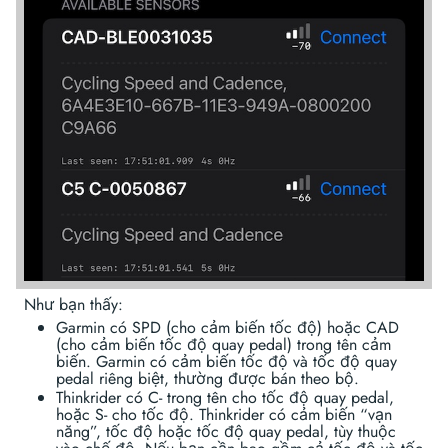
Như bạn thấy:
Garmin có SPD (cho cảm biến tốc độ) hoặc CAD
(cho cảm biến tốc độ quay pedal) trong tên cảm
biến. Garmin có cảm biến tốc độ và tốc độ quay
pedal riêng biệt, thường được bán theo bộ.
Thinkrider có C- trong tên cho tốc độ quay pedal,
hoặc S- cho tốc độ. Thinkrider có cảm biến “vạn
năng”, tốc độ hoặc tốc độ quay pedal, tùy thuộc