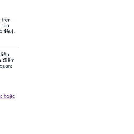
 trên
 tên
 tiêu).
liệu
ịa điểm
 quan:
x hoặc