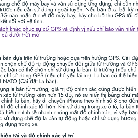
sang chế độ máy bay và vẫn sử dụng ứng dụng, chỉ cần nh
trước nếu cần sử dụng ngoại tuyến. Nếu bạn ở xa bất kỳ
y 3G nào hoặc ở chế độ máy bay, hãy cho bộ thu GPS tối 
kết nối với vệ tinh.
cách khắc phục sự cố GPS và định vị nếu chỉ báo vẫn hiển 
 cả dưới trời mở
la bàn dựa trên từ trường hoặc dựa trên hướng GPS. Cài đặ
n chọn chế độ tự động chuyển đổi giữa từ trường và GP
oặc bạn có thể chọn chỉ sử dụng la bàn từ trường (nếu chủ
 chỉ sử dụng GPS (nếu chủ yếu lái xe). La bàn có thể hiển
l NATO (Cài đặt La bàn).
ụng la bàn từ trường, giá trị độ chính xác cũng được hiển t
h xác từ trường kém hơn 15 độ, nó sẽ hiển thị bằng chữ m
 chỉnh la bàn, hãy di chuyển iPhone theo hình số 8 cho đến
 trị độ chính xác tốt hơn. Khi sử dụng trong xe ô tô, la bàn 
đã hiệu chỉnh sẽ nhanh chóng mất độ chính xác, vì vậy bạn
c sử dụng chế độ la bàn tự động hoặc chỉ sử dụng hướng
g dụng trong xe.
hiện tại và độ chính xác vị trí