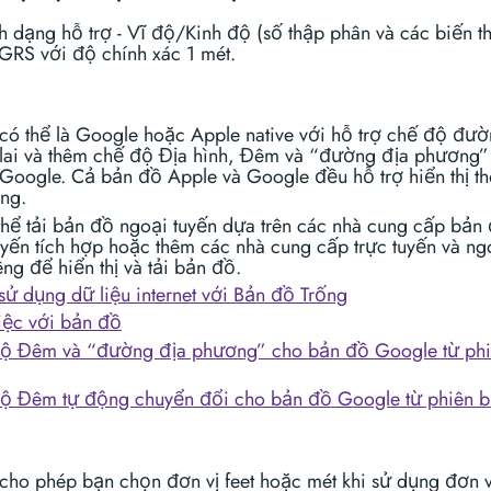
h dạng hỗ trợ - Vĩ độ/Kinh độ (số thập phân và các biến t
RS với độ chính xác 1 mét.
có thể là Google hoặc Apple native với hỗ trợ chế độ đư
, lai và thêm chế độ Địa hình, Đêm và “đường địa phương”
Google. Cả bản đồ Apple và Google đều hỗ trợ hiển thị th
ông.
thể tải bản đồ ngoại tuyến dựa trên các nhà cung cấp bản
uyến tích hợp hoặc thêm các nhà cung cấp trực tuyến và ng
êng để hiển thị và tải bản đồ.
sử dụng dữ liệu internet với Bản đồ Trống
iệc với bản đồ
ộ Đêm và “đường địa phương” cho bản đồ Google từ ph
ộ Đêm tự động chuyển đổi cho bản đồ Google từ phiên b
 cho phép bạn chọn đơn vị feet hoặc mét khi sử dụng đơn vị