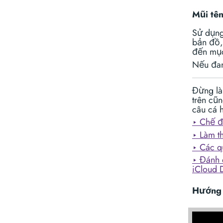
Mũi tên
Sử dụng
bản đồ,
đến mục 
Nếu đan
Đừng là
trên cũ
câu cá h
‣ Chế đ
‣ Làm t
‣ Các q
‣ Đánh 
iCloud D
Hướng 