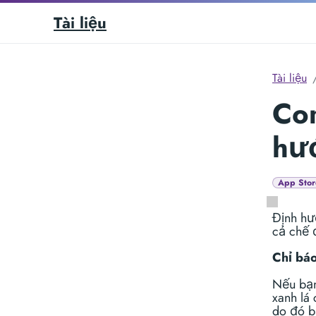
Tài liệu
Tài liệu
Co
hướ
App Stor
Định hư
cả chế 
Chỉ báo
Nếu bạn
xanh lá 
do đó b