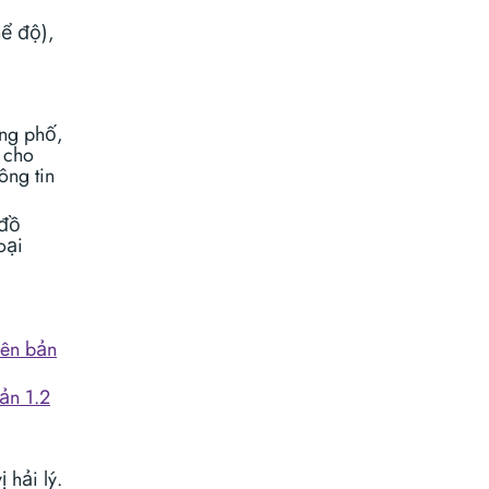
hể độ),
ờng phố,
 cho
ông tin
 đồ
oại
iên bản
ản 1.2
 hải lý.