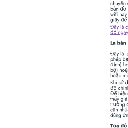
chuyển 
bản đồ 
wifi ha
giây để 
Đây là 
đỏ ngay
La bàn
Đây là 
phép bạ
định) h
bộ) hoặc
hoặc mi
Khi sử d
độ chín
Để hiệu
thấy giá
trường 
cân nhắ
dùng ứn
Tọa độ 