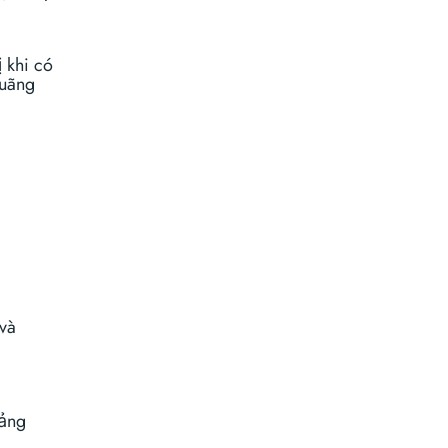
 khi có
quãng
 và
oảng