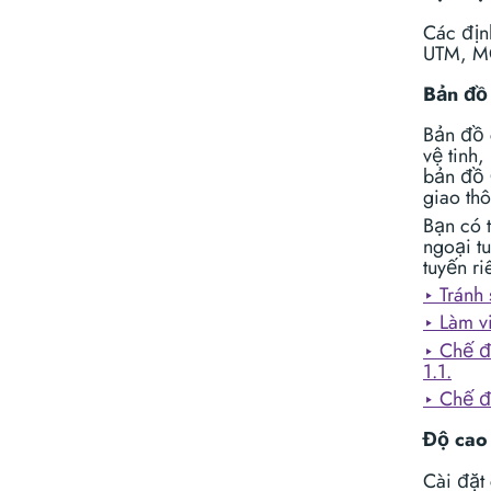
Các địn
UTM, MG
Bản đồ
Bản đồ 
vệ tinh
bản đồ 
giao th
Bạn có 
ngoại t
tuyến ri
‣ Tránh 
‣ Làm v
‣ Chế đ
1.1.
‣ Chế đ
Độ cao
Cài đặt