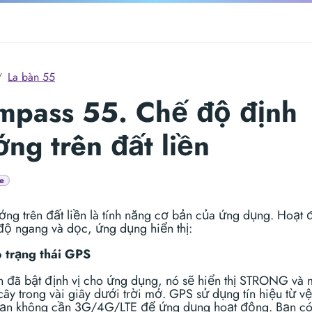
La bàn 55
mpass 55. Chế độ định
ng trên đất liền
e
ớng trên đất liền là tính năng cơ bản của ứng dụng. Hoạt
độ ngang và dọc, ứng dụng hiển thị:
 trạng thái GPS
 đã bật định vị cho ứng dụng, nó sẽ hiển thị STRONG và
cây trong vài giây dưới trời mở. GPS sử dụng tín hiệu từ vệ
ạn không cần 3G/4G/LTE để ứng dụng hoạt động. Bạn có