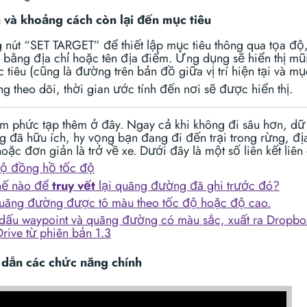
 và khoảng cách còn lại đến mục tiêu
 nút “SET TARGET” để thiết lập mục tiêu thông qua tọa độ,
 bằng địa chỉ hoặc tên địa điểm. Ứng dụng sẽ hiển thị mũi
tiêu (cũng là đường trên bản đồ giữa vị trí hiện tại và mục
g theo dõi, thời gian ước tính đến nơi sẽ được hiển thị.
m phức tạp thêm ở đây. Ngay cả khi không đi sâu hơn, dữ 
ng đã hữu ích, hy vọng bạn đang đi đến trại trong rừng, đ
oặc đơn giản là trở về xe. Dưới đây là một số liên kết liên
ộ đồng hồ tốc độ
hế nào để
truy vết
lại quãng đường đã ghi trước đó?
uãng đường được tô màu theo tốc độ hoặc độ cao.
dấu waypoint và quãng đường có màu sắc, xuất ra Dropbo
rive từ phiên bản 1.3
dẫn các chức năng chính