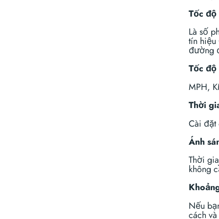
Tốc độ
Là số ph
tín hiệ
đường đ
Tốc độ
MPH, KM
Thời gi
Cài đặt
Ánh sá
Thời gia
không cầ
Khoảng 
Nếu bạn
cách và 