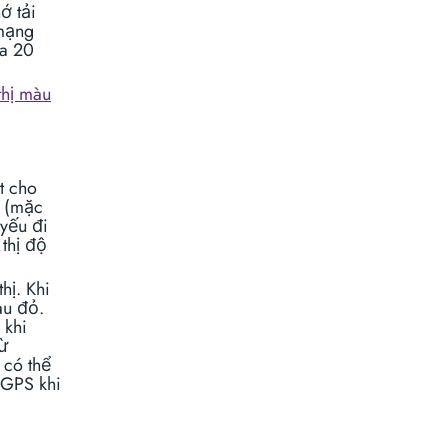
ớ tải
 mạng
đa 20
thị màu
t cho
S (mặc
 yếu đi
 thị độ
hị. Khi
àu đỏ.
 khi
từ
 có thể
 GPS khi