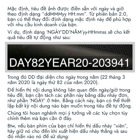
Mặc định, tiêu đề ảnh được điền sẵn với ngày và giờ
theo định dạng “ddMMMyy HH:mm”. Từ phiên bản 2.0,
bạn có thể thay đổi định dạng mặc định này để phù hợp
với nhu cầu kinh doanh của bạn.
Ví dụ, định dạng ‘NGÀY’DD’NĂM’yy-HHmmss sẽ cho kết
quả tiêu đề tự động như sau:
Trong đó DD đại diện cho ngày trong năm (22 tháng 3
năm 2020 là ngày thứ 82 của năm 2020).
Để hiển thị nội dung không liên quan đến ngày/giờ trong
tiêu đề, bạn cần tách các phần này bằng dấu nháy đơn,
như phần ‘NGÀY’ ở trên. Bằng cách này, bạn có thể thiết
lập bất kỳ nội dung nào bạn muốn trong tiêu đề tự động.
Chúng tôi hoan nghênh mọi ý tưởng về các tùy chọn tùy
chỉnh thêm mà bạn cần ở đây.
Btw, nếu bàn phím của bạn chỉ hiển thị dấu nháy “xiên”,
hãy giữ nó cho đến khi xuất hiện dấu nháy thẳng và sau
đó nhấn vào nó để sử dụng: