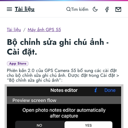
Tài liệu
GPS Ca
Em
Tìm kiếm
Tài liệu
Máy ảnh GPS 55
Bộ chỉnh sửa ghi chú ảnh -
Cài đặt.
App Store
Phiên bản 2.0 của GPS Camera 55 bổ sung các cài đặt
cho bộ chỉnh sửa ghi chú ảnh. Được đặt trong Cài đặt >
“Bộ chỉnh sửa ghi chú ảnh”: