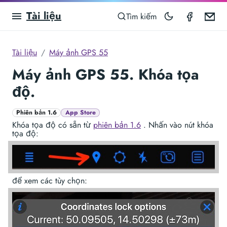
Tài liệu
GPS Ca
Em
Tìm kiếm
Tài liệu
Máy ảnh GPS 55
Máy ảnh GPS 55. Khóa tọa
độ.
Phiên bản 1.6
App Store
Khóa tọa độ có sẵn từ
phiên bản 1.6
. Nhấn vào nút khóa
tọa độ:
để xem các tùy chọn: