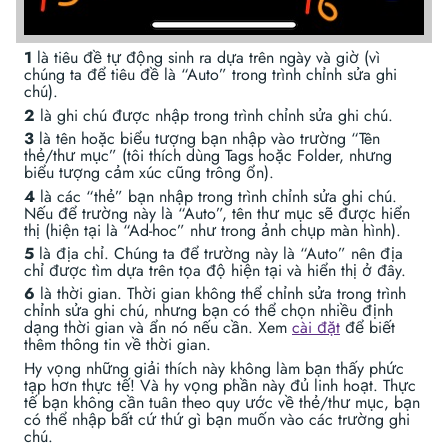
1
là tiêu đề tự động sinh ra dựa trên ngày và giờ (vì
chúng ta để tiêu đề là “Auto” trong trình chỉnh sửa ghi
chú).
2
là ghi chú được nhập trong trình chỉnh sửa ghi chú.
3
là tên hoặc biểu tượng bạn nhập vào trường “Tên
thẻ/thư mục” (tôi thích dùng Tags hoặc Folder, nhưng
biểu tượng cảm xúc cũng trông ổn).
4
là các “thẻ” bạn nhập trong trình chỉnh sửa ghi chú.
Nếu để trường này là “Auto”, tên thư mục sẽ được hiển
thị (hiện tại là “Ad-hoc” như trong ảnh chụp màn hình).
5
là địa chỉ. Chúng ta để trường này là “Auto” nên địa
chỉ được tìm dựa trên tọa độ hiện tại và hiển thị ở đây.
6
là thời gian. Thời gian không thể chỉnh sửa trong trình
chỉnh sửa ghi chú, nhưng bạn có thể chọn nhiều định
dạng thời gian và ẩn nó nếu cần. Xem
cài đặt
để biết
thêm thông tin về thời gian.
Hy vọng những giải thích này không làm bạn thấy phức
tạp hơn thực tế! Và hy vọng phần này đủ linh hoạt. Thực
tế bạn không cần tuân theo quy ước về thẻ/thư mục, bạn
có thể nhập bất cứ thứ gì bạn muốn vào các trường ghi
chú.