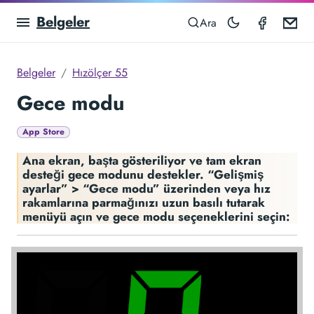
Belgeler
Speedom
Em
Ara
Belgeler
Hızölçer 55
Gece modu
App Store
Ana ekran, başta gösteriliyor ve tam ekran
desteği gece modunu destekler. “Gelişmiş
ayarlar” > “Gece modu” üzerinden veya hız
rakamlarına parmağınızı uzun basılı tutarak
menüyü açın ve gece modu seçeneklerini seçin: