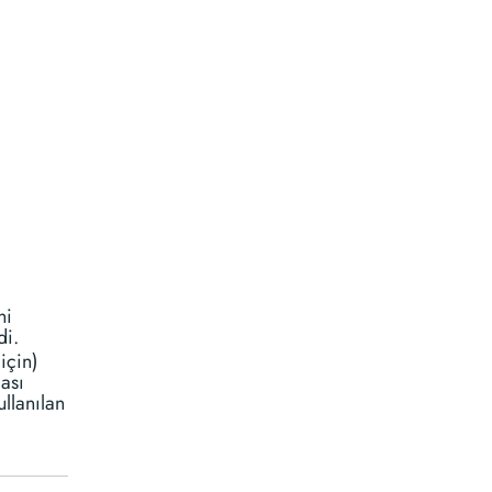
ni
di.
için)
ası
ullanılan