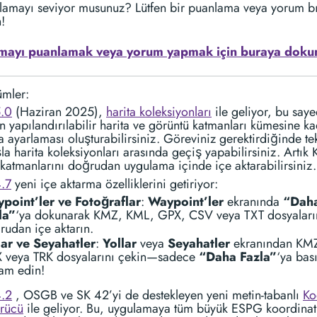
lamayı seviyor musunuz? Lütfen bir puanlama veya yorum b
!
mayı puanlamak veya yorum yapmak için buraya doku
ümler:
.0
(Haziran 2025),
harita koleksiyonları
ile geliyor, bu say
n yapılandırılabilir harita ve görüntü katmanları kümesine ka
ta ayarlaması oluşturabilirsiniz. Göreviniz gerektirdiğinde te
a harita koleksiyonları arasında geçiş yapabilirsiniz. Artık
katmanlarını doğrudan uygulama içinde içe aktarabilirsiniz.
.7
yeni içe aktarma özelliklerini getiriyor:
point’ler ve Fotoğraflar
:
Waypoint’ler
ekranında
“Dah
la”
‘ya dokunarak KMZ, KML, GPX, CSV veya TXT dosyaları
rudan içe aktarın.
lar ve Seyahatler
:
Yollar
veya
Seyahatler
ekranından KM
 veya TRK dosyalarını çekin—sadece
“Daha Fazla”
‘ya bas
am edin!
.2
, OSGB ve SK 42’yi de destekleyen yeni metin-tabanlı
Ko
rücü
ile geliyor. Bu, uygulamaya tüm büyük ESPG koordinat