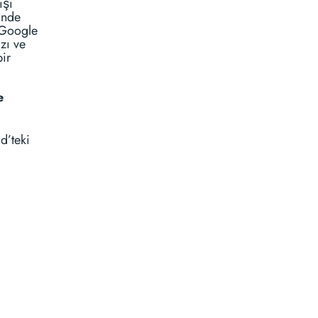
ışı
inde
 Google
zı ve
bir
e
d’teki