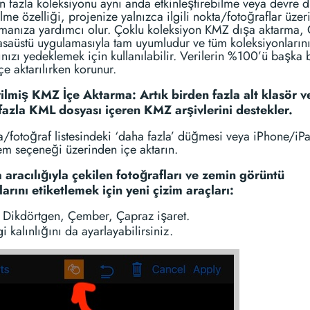
 fazla koleksiyonu aynı anda etkinleştirebilme veya devre d
lme özelliği, projenize yalnızca ilgili nokta/fotoğraflar üzer
manıza yardımcı olur. Çoklu koleksiyon KMZ dışa aktarma,
saüstü uygulamasıyla tam uyumludur ve tüm koleksiyonlarını
ınızı yedeklemek için kullanılabilir. Verilerin %100’ü başka 
çe aktarılırken korunur.
rilmiş KMZ İçe Aktarma: Artık birden fazla alt klasör v
fazla KML dosyası içeren KMZ arşivlerini destekler.
fotoğraf listesindeki ‘daha fazla’ düğmesi veya iPhone/iPa
tem seçeneği üzerinden içe aktarın.
aracılığıyla çekilen fotoğrafları ve zemin görüntü
arını etiketlemek için yeni çizim araçları:
 Dikdörtgen, Çember, Çapraz işaret.
i kalınlığını da ayarlayabilirsiniz.