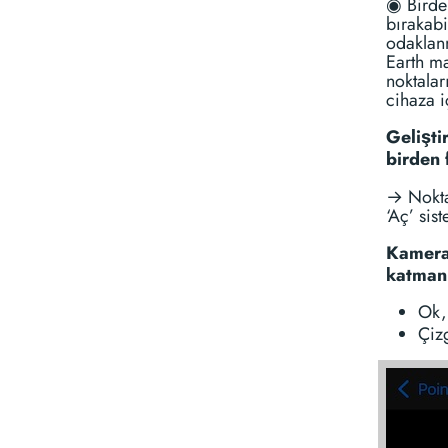
◉ Birden
bırakabi
odaklan
Earth ma
noktalar
cihaza i
Gelişti
birden 
→ Nokta/
‘Aç’ sis
Kamera 
katmanl
Ok,
Çizg