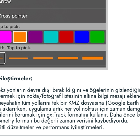
yileştirmeler:
ksiyonların devre dışı bırakıldığını ve öğelerinin gizlendiği
ermek için nokta/fotoğraf listesinin altına bilgi mesajı eklen
seyahatin tüm yollarını tek bir KMZ dosyasına (Google Earth 
a aktarırken, uygulama artık her yol noktası için zaman damg
ilerini korumak için gx:Track formatını kullanır. Daha önce k
metry formatı bu değerli zaman verisini kaybediyordu.
tli düzeltmeler ve performans iyileştirmeleri.