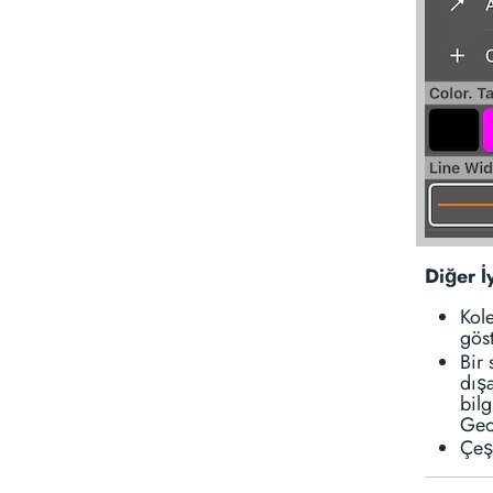
Diğer İ
Kole
göst
Bir 
dış
bilg
Geo
Çeşi