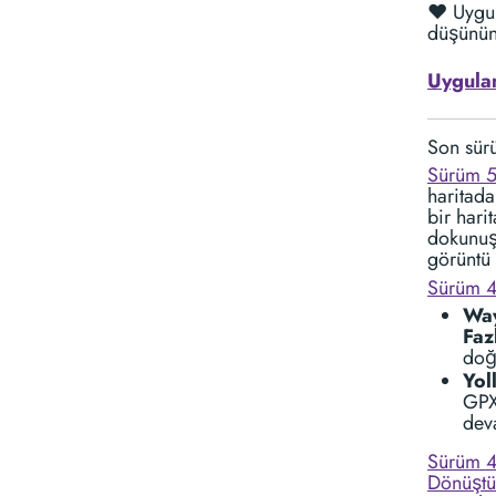
❤️ Uygu
düşünün
Uygula
Son sür
Sürüm 5
haritada
bir hari
dokunuşl
görüntü 
Sürüm 4
Way
Faz
doğ
Yol
GPX
dev
Sürüm 4
Dönüştü