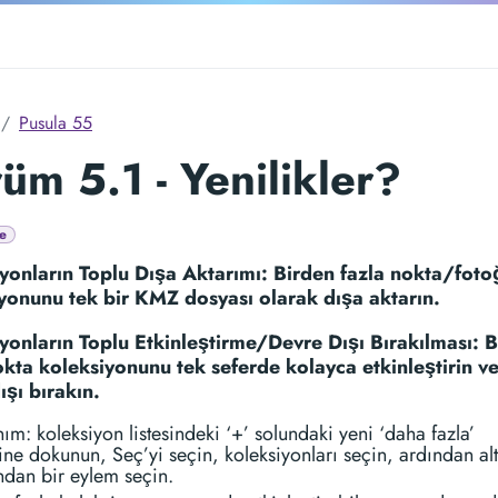
Pusula 55
üm 5.1 - Yenilikler?
e
yonların Toplu Dışa Aktarımı: Birden fazla nokta/foto
yonunu tek bir KMZ dosyası olarak dışa aktarın.
yonların Toplu Etkinleştirme/Devre Dışı Bırakılması: 
okta koleksiyonunu tek seferde kolayca etkinleştirin v
ışı bırakın.
ım: koleksiyon listesindeki ‘+’ solundaki yeni ‘daha fazla’
e dokunun, Seç’yi seçin, koleksiyonları seçin, ardından alt
dan bir eylem seçin.