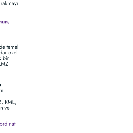
ırakmayı
nun.
ede temel
dar özel
k bir
 KMZ
a
nı
Z, KML,
ın ve
ordinat