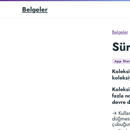
Belgeler
Belgeler
Sür
App Stor
Koleksi
koleksi
Koleksi
fazla n
devre d
→ Kullan
düğmesin
çubuğun