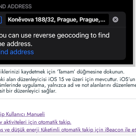
liklerinizi kaydetmek için ‘Tamam’ düğmesine dokunun.
ki alan düzenleyicisi iOS 15 ve üzeri için mevcuttur. iOS’u
ümlerinde uygulama, yalnızca ad ve not alanlarını düzenleme
it bir düzenleyici sağlar.
ip Kullanıcı Manueli
 aktiviteleri için otomatik takip.
s ve düşük enerji tüketimli otomatik takip için iBeacon ile eş