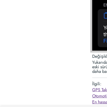
Değişik
Yukarıda
eski sür
daha bas
İlgili:
GPS Tak
Otomotiv
En hassa