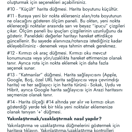
oluşturmak için seçenekleri açabilirsiniz.
#10 - “Küçült” harita düğmesi. Harita boyutunu küçültür.
#11 - Buraya yeni bir nokta eklerseniz alan/rota boyutunun
ne olacağını gösteren ölçüm paneli. Bu oktan, yeni nokta
ekleneceği noktalar arasında sarı ve beyaz “ipucu” çizgileri
çıkar. Ölçüm paneli bu ipuçları çizgilerinin uzunluğunu da
gösterir. Paneldeki değerler haritayı hareket ettirdikçe
güncellenir. Bu sayede alanınıza/rotanıza istediğiniz kadar
ekleyebilirsiniz - denemek veya tahmin etmek gerekmez.
#12 - Kırmızı ok araç düğmesi. Kırmızı oku mevcut
konumunuza veya yön/uzaklıkta hareket ettirmenize olanak
tanır. Ayrıca rota için nokta eklemek için daha fazla
seçenek sunar.
#13 - “Katmanlar” düğmesi. Harita sağlayıcısını (Apple,
Google, Boş, özel URL harita sağlayıcısı veya çevrimdışı
harita) ve her sağlayıcı için harita türünü - Sokak, Uydu ve
Hibrit, ayrıca Google harita sağlayıcısı için Arazi haritasını
seçmenize olanak tanır.
#14 - Harita ölçeği #14 altında yer alır ve kırmızı okun
gösterdiği yerde tek bir tıkla yeni noktalar eklemenize
olanak tanıyan ‘+’ düğmesi.
Yakınlaştırmak/uzaklaştırmak nasıl yapılır?
Yakınlaştırma ve uzaklaştırma düğmelerini göstermek için
haritaya tıklayın. Yakınlaştırma/uzaklaştırma kontrolleri