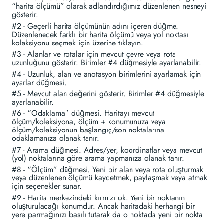
“harita ölçümü” olarak adlandırdığımız düzenlenen nesneyi
gösterir.
#2 - Geçerli harita ölçümünün adını içeren düğme.
Düzenlenecek farklı bir harita ölçümü veya yol noktası
koleksiyonu seçmek için üzerine tıklayın.
#3 - Alanlar ve rotalar için mevcut çevre veya rota
uzunluğunu gösterir. Birimler #4 düğmesiyle ayarlanabilir.
#4 - Uzunluk, alan ve anotasyon birimlerini ayarlamak için
ayarlar düğmesi.
#5 - Mevcut alan değerini gösterir. Birimler #4 düğmesiyle
ayarlanabilir.
#6 - “Odaklama” düğmesi. Haritayı mevcut
ölçüm/koleksiyona, ölçüm + konumunuza veya
ölçüm/koleksiyonun başlangıç/son noktalarına
odaklamanıza olanak tanır.
#7 - Arama düğmesi. Adres/yer, koordinatlar veya mevcut
(yol) noktalarına göre arama yapmanıza olanak tanır.
#8 - “Ölçüm” düğmesi. Yeni bir alan veya rota oluşturmak
veya düzenlenen ölçümü kaydetmek, paylaşmak veya atmak
için seçenekler sunar.
#9 - Harita merkezindeki kırmızı ok. Yeni bir noktanın
oluşturulacağı konumdur. Ancak haritadaki herhangi bir
yere parmağınızı basılı tutarak da o noktada yeni bir nokta