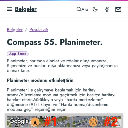
Belgeler
Compas
Em
Ara
Belgeler
Pusula 55
Compass 55. Planimeter.
App Store
Planimeter, haritada alanlar ve rotalar oluşturmanıza,
ölçmenize ve bunları dışa aktarmanıza veya paylaşmanıza
olanak tanır.
Planimeter modunu etkinleştirin
Planimeter ile çalışmaya başlamak için haritayı
arama/düzenleme moduna geçirmek için basitçe haritayı
hareket ettirin/sürükleyin veya “harita merkezleme”
düğmesine (#1) tıklayın ve “Harita arama/düzenleme
moduna geç” seçeneğini seçin: