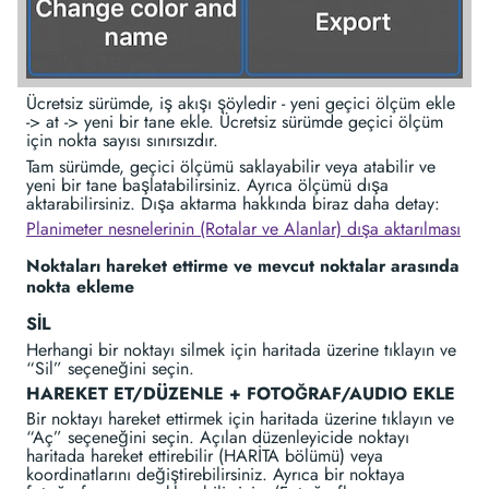
Ücretsiz sürümde, iş akışı şöyledir - yeni geçici ölçüm ekle
-> at -> yeni bir tane ekle. Ücretsiz sürümde geçici ölçüm
için nokta sayısı sınırsızdır.
Tam sürümde, geçici ölçümü saklayabilir veya atabilir ve
yeni bir tane başlatabilirsiniz. Ayrıca ölçümü dışa
aktarabilirsiniz. Dışa aktarma hakkında biraz daha detay:
Planimeter nesnelerinin (Rotalar ve Alanlar) dışa aktarılması
Noktaları hareket ettirme ve mevcut noktalar arasında
nokta ekleme
SİL
Herhangi bir noktayı silmek için haritada üzerine tıklayın ve
“Sil” seçeneğini seçin.
HAREKET ET/DÜZENLE + FOTOĞRAF/AUDIO EKLE
Bir noktayı hareket ettirmek için haritada üzerine tıklayın ve
“Aç” seçeneğini seçin. Açılan düzenleyicide noktayı
haritada hareket ettirebilir (HARİTA bölümü) veya
koordinatlarını değiştirebilirsiniz. Ayrıca bir noktaya