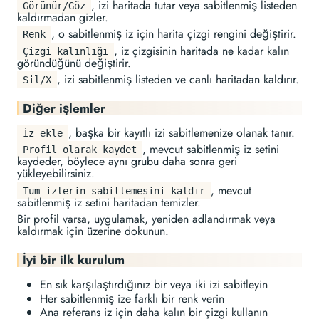
, izi haritada tutar veya sabitlenmiş listeden
Görünür/Göz
kaldırmadan gizler.
, o sabitlenmiş iz için harita çizgi rengini değiştirir.
Renk
, iz çizgisinin haritada ne kadar kalın
Çizgi kalınlığı
göründüğünü değiştirir.
, izi sabitlenmiş listeden ve canlı haritadan kaldırır.
Sil/X
Diğer işlemler
, başka bir kayıtlı izi sabitlemenize olanak tanır.
İz ekle
, mevcut sabitlenmiş iz setini
Profil olarak kaydet
kaydeder, böylece aynı grubu daha sonra geri
yükleyebilirsiniz.
, mevcut
Tüm izlerin sabitlemesini kaldır
sabitlenmiş iz setini haritadan temizler.
Bir profil varsa, uygulamak, yeniden adlandırmak veya
kaldırmak için üzerine dokunun.
İyi bir ilk kurulum
En sık karşılaştırdığınız bir veya iki izi sabitleyin
Her sabitlenmiş ize farklı bir renk verin
Ana referans iz için daha kalın bir çizgi kullanın