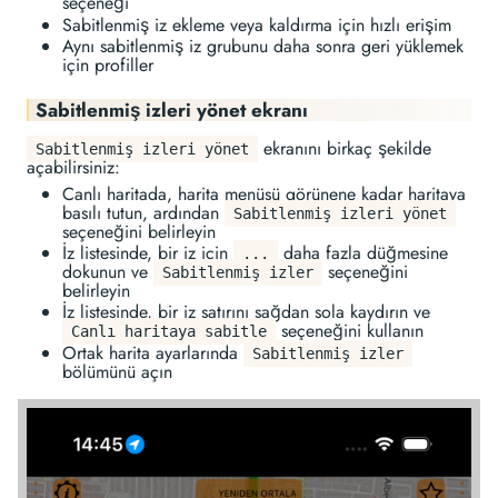
seçeneği
Sabitlenmiş iz ekleme veya kaldırma için hızlı erişim
Aynı sabitlenmiş iz grubunu daha sonra geri yüklemek
için profiller
Sabitlenmiş izleri yönet ekranı
ekranını birkaç şekilde
Sabitlenmiş izleri yönet
açabilirsiniz:
Canlı haritada, harita menüsü görünene kadar haritaya
basılı tutun, ardından
Sabitlenmiş izleri yönet
seçeneğini belirleyin
İz listesinde, bir iz için
daha fazla düğmesine
...
dokunun ve
seçeneğini
Sabitlenmiş izler
belirleyin
İz listesinde, bir iz satırını sağdan sola kaydırın ve
seçeneğini kullanın
Canlı haritaya sabitle
Ortak harita ayarlarında
Sabitlenmiş izler
bölümünü açın