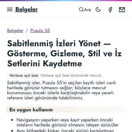
Belgeler
Compas
Em
Ara
Belgeler
Pusula 55
Sabitlenmiş İzleri Yönet —
Gösterme, Gizleme, Stil ve İz
Setlerini Kaydetme
Herkese açık beta sürümünde mevcut.
Herkese açık beta
Sabitlenmiş izler, Pusula 55’in seçilen kayıtlı izleri canlı
haritada görünür tutmasını sağlar; böylece mevcut
konumunuzu önceki izlerle karşılaştırabilir veya yararlı
referans izleri görünümde tutabilirsiniz.
En uygun kullanım
Navigasyon yaparken veya kayıt yaparken önceki
rotaların haritada görünür olmasını isteyen sürücüler
Aynı bölgedeki birkaç önceki sürüşü karşılaştıran