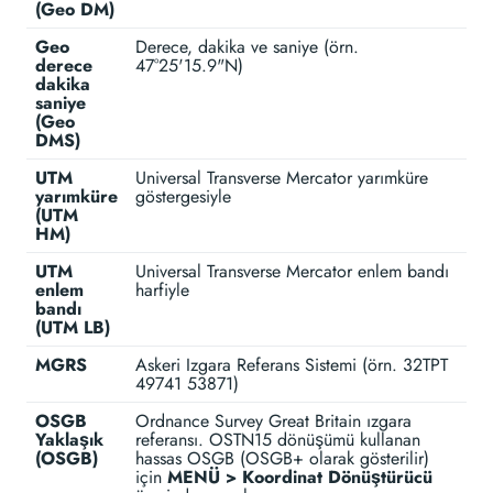
(Geo DM)
Geo
Derece, dakika ve saniye (örn.
derece
47°25'15.9"N)
dakika
saniye
(Geo
DMS)
UTM
Universal Transverse Mercator yarımküre
yarımküre
göstergesiyle
(UTM
HM)
UTM
Universal Transverse Mercator enlem bandı
enlem
harfiyle
bandı
(UTM LB)
MGRS
Askeri Izgara Referans Sistemi (örn. 32TPT
49741 53871)
OSGB
Ordnance Survey Great Britain ızgara
Yaklaşık
referansı. OSTN15 dönüşümü kullanan
(OSGB)
hassas OSGB (OSGB+ olarak gösterilir)
için
MENÜ > Koordinat Dönüştürücü