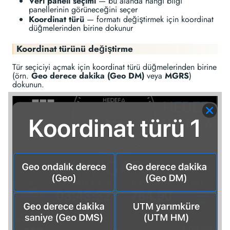
Veri paneli seçimi
— bu alanda hangi bilgi
panellerinin görüneceğini seçer
Koordinat türü
— formatı değiştirmek için koordinat
düğmelerinden birine dokunur
Koordinat türünü değiştirme
Tür seçiciyi açmak için koordinat türü düğmelerinden birine
(örn.
Geo derece dakika (Geo DM)
veya
MGRS
)
dokunun.