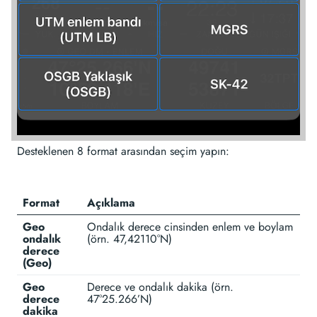
Desteklenen 8 format arasından seçim yapın:
Format
Açıklama
Geo
Ondalık derece cinsinden enlem ve boylam
ondalık
(örn. 47,42110°N)
derece
(Geo)
Geo
Derece ve ondalık dakika (örn.
derece
47°25.266’N)
dakika