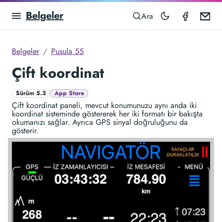
Belgeler
Compas
Em
Ara
Belgeler
Pusula 55
Çift koordinat
Sürüm 5.3
App Store
Çift koordinat paneli, mevcut konumunuzu aynı anda iki
koordinat sisteminde göstererek her iki formatı bir bakışta
okumanızı sağlar. Ayrıca GPS sinyal doğruluğunu da
gösterir.