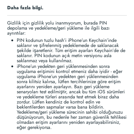
Daha fazla bilgi.
Gizlilik için gizlilik yolu inanmıyorum, burada PIN
depolama ve yedekleme/geri yükleme ile ilgili bazı
ayrıntılar:
PIN kodunun tuzlu hash’i iPhone’un Keychain’inde
saklanır ve şifrelenmiş yedeklemede de saklanacak
şekilde işaretlenir. Tüm erişim ayarları Keychain’de de
saklanır. PIN kodunun açık metin versiyonu asla
saklanmaz veya kullanılmaz.
iPhone’un yedekten geri yüklenmesinden sonra
uygulama erişimini kontrol etmeniz daha iyidir - eğer
uygulama iPhone’un yedekten geri yüklenmesinden
sonra kilitsiz kalırsa, lütfen tercihlerinize göre erişim
ayarlarını yeniden ayarlayın. Bazı geri yükleme
senaryoları test edilmiştir, ancak bu tüm iOS sürümleri
ve yedekleme türleri arasında test etmek biraz daha
zordur. Lütfen kendiniz de kontrol edin ve
beklentilerden sapmalar varsa bana bildirin.
Yedekleme/geri yükleme sürecinin sahibi olduğunuzu
düşünüyorum, bu nedenle her zaman güvenlik tehlikesi
olmadan erişim ayarlarını yeniden ayarlayabilirsiniz,
eğer gerekiyorsa.