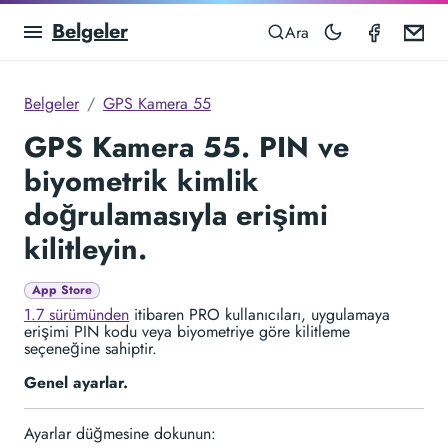
Belgeler
GPS Ca
Em
Ara
Belgeler
GPS Kamera 55
GPS Kamera 55. PIN ve
biyometrik kimlik
doğrulamasıyla erişimi
kilitleyin.
App Store
1.7 sürümünden
itibaren PRO kullanıcıları, uygulamaya
erişimi PIN kodu veya biyometriye göre kilitleme
seçeneğine sahiptir.
Genel ayarlar.
Ayarlar düğmesine dokunun: