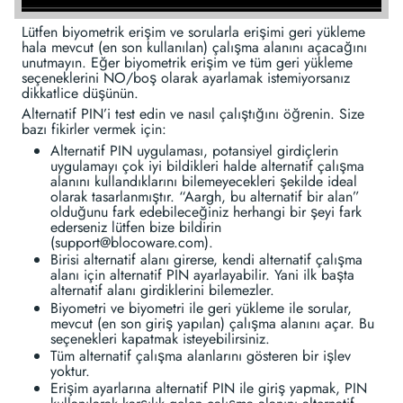
Lütfen biyometrik erişim ve sorularla erişimi geri yükleme
hala mevcut (en son kullanılan) çalışma alanını açacağını
unutmayın. Eğer biyometrik erişim ve tüm geri yükleme
seçeneklerini NO/boş olarak ayarlamak istemiyorsanız
dikkatlice düşünün.
Alternatif PIN’i test edin ve nasıl çalıştığını öğrenin. Size
bazı fikirler vermek için:
Alternatif PIN uygulaması, potansiyel girdiçlerin
uygulamayı çok iyi bildikleri halde alternatif çalışma
alanını kullandıklarını bilemeyecekleri şekilde ideal
olarak tasarlanmıştır. “Aargh, bu alternatif bir alan”
olduğunu fark edebileceğiniz herhangi bir şeyi fark
ederseniz lütfen bize bildirin
(support@blocoware.com).
Birisi alternatif alanı girerse, kendi alternatif çalışma
alanı için alternatif PIN ayarlayabilir. Yani ilk başta
alternatif alanı girdiklerini bilemezler.
Biyometri ve biyometri ile geri yükleme ile sorular,
mevcut (en son giriş yapılan) çalışma alanını açar. Bu
seçenekleri kapatmak isteyebilirsiniz.
Tüm alternatif çalışma alanlarını gösteren bir işlev
yoktur.
Erişim ayarlarına alternatif PIN ile giriş yapmak, PIN