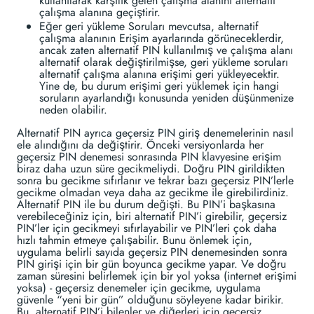
kullanılarak karşılık gelen çalışma alanını alternatif
çalışma alanına geçiştirir.
Eğer geri yükleme Soruları mevcutsa, alternatif
çalışma alanının Erişim ayarlarında görüneceklerdir,
ancak zaten alternatif PIN kullanılmış ve çalışma alanı
alternatif olarak değiştirilmişse, geri yükleme soruları
alternatif çalışma alanına erişimi geri yükleyecektir.
Yine de, bu durum erişimi geri yüklemek için hangi
soruların ayarlandığı konusunda yeniden düşünmenize
neden olabilir.
Alternatif PIN ayrıca geçersiz PIN giriş denemelerinin nasıl
ele alındığını da değiştirir. Önceki versiyonlarda her
geçersiz PIN denemesi sonrasında PIN klavyesine erişim
biraz daha uzun süre gecikmeliydi. Doğru PIN girildikten
sonra bu gecikme sıfırlanır ve tekrar bazı geçersiz PIN’lerle
gecikme olmadan veya daha az gecikme ile girebilirdiniz.
Alternatif PIN ile bu durum değişti. Bu PIN’i başkasına
verebileceğiniz için, biri alternatif PIN’i girebilir, geçersiz
PIN’ler için gecikmeyi sıfırlayabilir ve PIN’leri çok daha
hızlı tahmin etmeye çalışabilir. Bunu önlemek için,
uygulama belirli sayıda geçersiz PIN denemesinden sonra
PIN girişi için bir gün boyunca gecikme yapar. Ve doğru
zaman süresini belirlemek için bir yol yoksa (internet erişimi
yoksa) - geçersiz denemeler için gecikme, uygulama
güvenle “yeni bir gün” olduğunu söyleyene kadar birikir.
Bu, alternatif PIN’i bilenler ve diğerleri için geçersiz