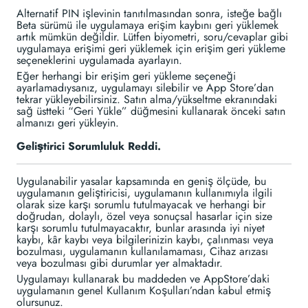
Alternatif PIN işlevinin tanıtılmasından sonra, isteğe bağlı
Beta sürümü ile uygulamaya erişim kaybını geri yüklemek
artık mümkün değildir. Lütfen biyometri, soru/cevaplar gibi
uygulamaya erişimi geri yüklemek için erişim geri yükleme
seçeneklerini uygulamada ayarlayın.
Eğer herhangi bir erişim geri yükleme seçeneği
ayarlamadıysanız, uygulamayı silebilir ve App Store’dan
tekrar yükleyebilirsiniz. Satın alma/yükseltme ekranındaki
sağ üstteki “Geri Yükle” düğmesini kullanarak önceki satın
almanızı geri yükleyin.
Geliştirici Sorumluluk Reddi.
Uygulanabilir yasalar kapsamında en geniş ölçüde, bu
uygulamanın geliştiricisi, uygulamanın kullanımıyla ilgili
olarak size karşı sorumlu tutulmayacak ve herhangi bir
doğrudan, dolaylı, özel veya sonuçsal hasarlar için size
karşı sorumlu tutulmayacaktır, bunlar arasında iyi niyet
kaybı, kâr kaybı veya bilgilerinizin kaybı, çalınması veya
bozulması, uygulamanın kullanılamaması, Cihaz arızası
veya bozulması gibi durumlar yer almaktadır.
Uygulamayı kullanarak bu maddeden ve AppStore’daki
uygulamanın genel Kullanım Koşulları’ndan kabul etmiş
olursunuz.