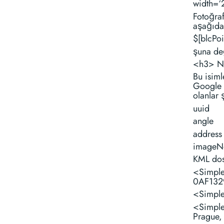
width=‘2
Fotoğraf
aşağıdak
$[blcPo
şuna değ
<h3> No
Bu isiml
Google E
olanlar 
uuid
angle
address
imageN
KML dos
<Simpl
0AF132
<Simpl
<Simpl
Prague,