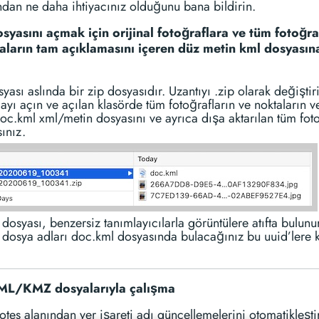
dan ne daha ihtiyacınız olduğunu bana bildirin.
yasını açmak için orijinal fotoğraflara ve tüm fotoğra
aların tam açıklamasını içeren düz metin kml dosyasın
ası aslında bir zip dosyasıdır. Uzantıyı .zip olarak değiştir
mayı açın ve açılan klasörde tüm fotoğrafların ve noktaların ve
oc.kml xml/metin dosyasını ve ayrıca dışa aktarılan tüm foto
ınız.
dosyası, benzersiz tanımlayıcılarla görüntülere atıfta bulunu
 dosya adları doc.kml dosyasında bulacağınız bu uuid’lere k
L/KMZ dosyalarıyla çalışma
es alanından yer işareti adı güncellemelerini otomatikleşti