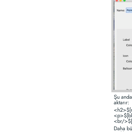
Şu anda,
aktarır:
<h2>$[n
<p>$[bl
<br/>$[
Daha bü