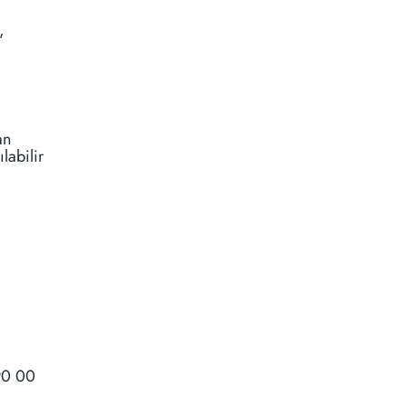
,
an
labilir
90 00