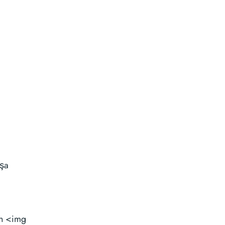
ışa
in <img