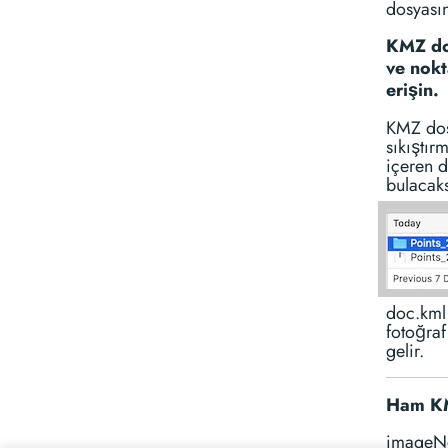
dosyasın
KMZ dos
ve nokt
erişin.
KMZ dosy
sıkıştır
içeren d
bulacaks
doc.kml 
fotoğraf
gelir.
Ham KM
imageNot