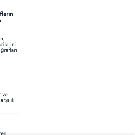
fların
a
in,
rilerini
ğrafları
r ve
arşılık
ren