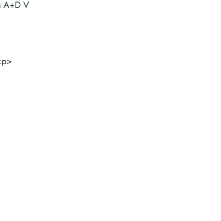
a A+D V
><p>