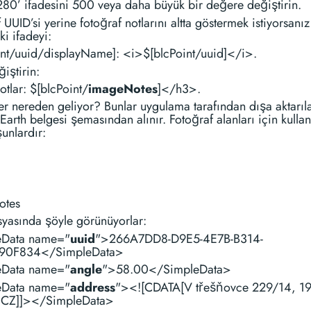
80’ ifadesini 500 veya daha büyük bir değere değiştirin.
 UUID’si yerine fotoğraf notlarını altta göstermek istiyorsanız
i ifadeyi:
int/uuid/displayName]: <i>$[blcPoint/uuid]</i>.
iştirin:
tlar: $[blcPoint/
imageNotes
]</h3>.
er nereden geliyor? Bunlar uygulama tarafından dışa aktarıl
arth belgesi şemasından alınır. Fotoğraf alanları için kullanı
şunlardır:
otes
yasında şöyle görünüyorlar:
eData name="
uuid
">266A7DD8-D9E5-4E7B-B314-
90F834</SimpleData>
eData name="
angle
">58.00</SimpleData>
eData name="
address
"><![CDATA[V třešňovce 229/14, 1
 CZ]]></SimpleData>