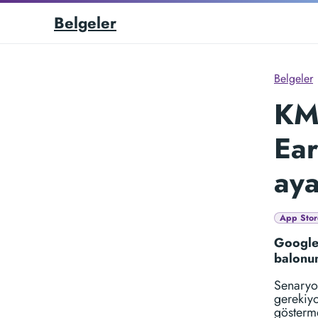
Belgeler
Belgeler
KMZ
Ear
aya
App Stor
Google 
balonun
Senaryo:
gerekiyo
gösterm