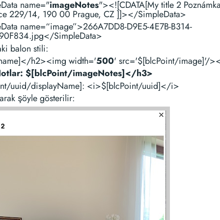
eData name="
imageNotes
"><![CDATA[My title 2 Poznámk
ce 229/14, 190 00 Prague, CZ ]]></SimpleData>
eData name=“image”>266A7DD8-D9E5-4E7B-B314-
90F834.jpg</SimpleData>
i balon stili:
name]</h2><img width='
500
' src='$[blcPoint/image]'/
otlar: $[blcPoint/imageNotes]</h3>
int/uuid/displayName]: <i>$[blcPoint/uuid]</i>
arak şöyle gösterilir: