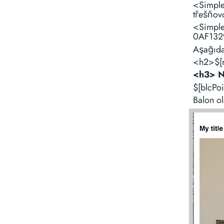
<Simpl
třešňov
<Simpl
0AF132
Aşağıdak
<h2>$[
<h3> N
$[blcPo
Balon ol