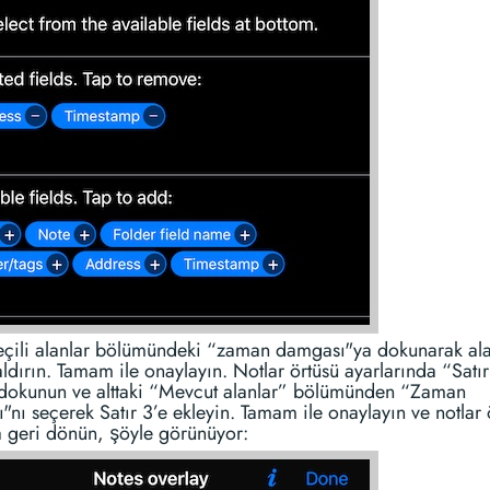
eçili alanlar bölümündeki “zaman damgası"ya dokunarak ala
ldırın. Tamam ile onaylayın. Notlar örtüsü ayarlarında “Satı
a dokunun ve alttaki “Mevcut alanlar” bölümünden “Zaman
nı seçerek Satır 3’e ekleyin. Tamam ile onaylayın ve notlar 
a geri dönün, şöyle görünüyor: