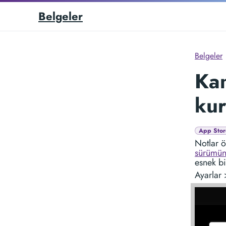
Belgeler
Belgeler
Kam
ku
App Stor
Notlar 
sürümü
esnek bi
Ayarlar 