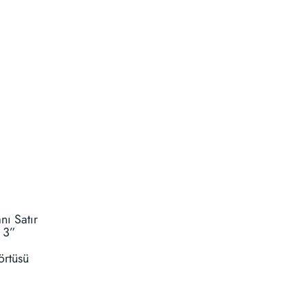
nı Satır
r 3”
örtüsü