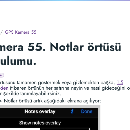
GPS Kamera 55
era 55. Notlar örtüsü
rulumu.
e
örtüsünü tamamen göstermek veya gizlemekten başka,
1.5
nden
itibaren örtünün her satırına neyin ve nasıl gideceğini 
r şekilde tanımlayabilirsiniz.
> Notlar örtüsü artık aşağıdaki ekrana açılıyor: