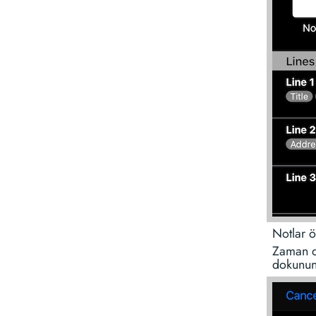
Notlar ö
Zaman da
dokunun