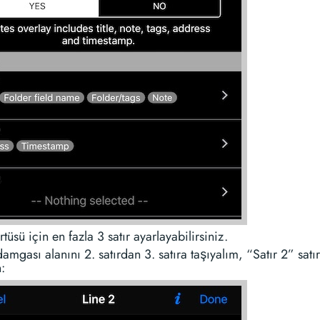
rtüsü için en fazla 3 satır ayarlayabilirsiniz.
mgası alanını 2. satırdan 3. satıra taşıyalım, “Satır 2” satı
: