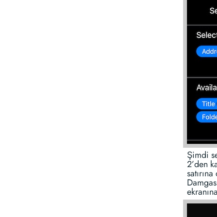
Şimdi s
2’den ka
satırın
Damgası"
ekranın