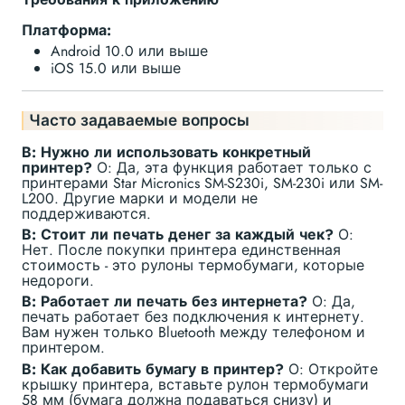
Платформа:
Android 10.0 или выше
iOS 15.0 или выше
Часто задаваемые вопросы
В: Нужно ли использовать конкретный
принтер?
О: Да, эта функция работает только с
принтерами Star Micronics SM-S230i, SM-230i или SM-
L200. Другие марки и модели не
поддерживаются.
В: Стоит ли печать денег за каждый чек?
О:
Нет. После покупки принтера единственная
стоимость - это рулоны термобумаги, которые
недороги.
В: Работает ли печать без интернета?
О: Да,
печать работает без подключения к интернету.
Вам нужен только Bluetooth между телефоном и
принтером.
В: Как добавить бумагу в принтер?
О: Откройте
крышку принтера, вставьте рулон термобумаги
58 мм (бумага должна подаваться снизу) и