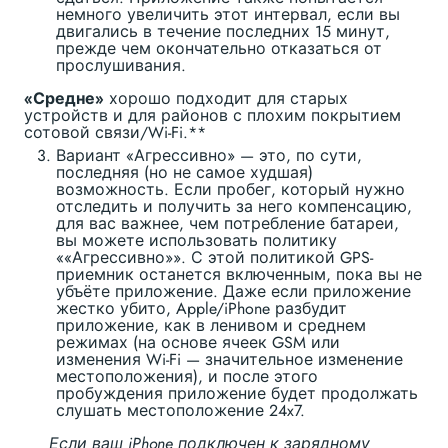
немного увеличить этот интервал, если вы
двигались в течение последних 15 минут,
прежде чем окончательно отказаться от
прослушивания.
«Средне»
хорошо подходит для старых
устройств и для районов с плохим покрытием
сотовой связи/Wi-Fi.**
Вариант «Агрессивно» — это, по сути,
последняя (но не самое худшая)
возможность. Если пробег, который нужно
отследить и получить за него компенсацию,
для вас важнее, чем потребление батареи,
вы можете использовать политику
««Агрессивно»». С этой политикой GPS-
приемник останется включенным, пока вы не
убъёте приложение. Даже если приложение
жестко убито, Apple/iPhone разбудит
приложение, как в ленивом и среднем
режимах (на основе ячеек GSM или
изменения Wi-Fi — значительное изменение
местоположения), и после этого
пробуждения приложение будет продолжать
слушать местоположение 24x7.
Если ваш iPhone подключен к зарядному