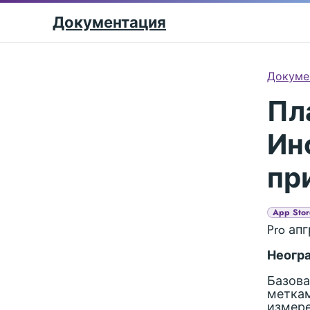
Документация
Докуме
Пл
Ин
пр
App Stor
Pro ап
Неогр
Базова
меткам
измере