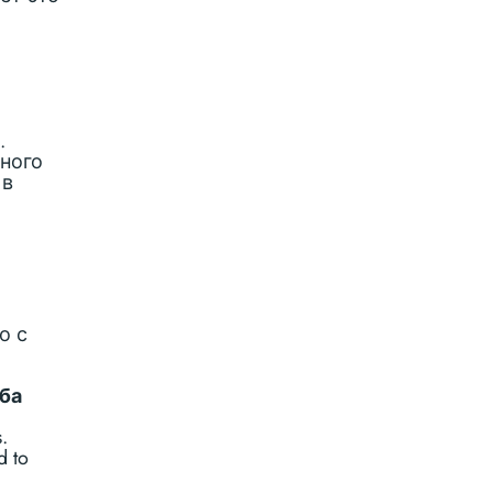
.
ного
 в
о с
ба
.
d to