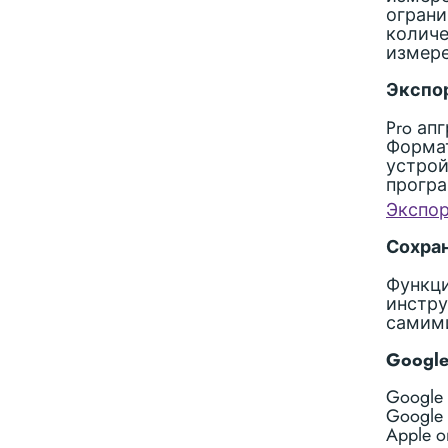
ограни
количе
измер
Экспор
Pro ап
Формат
устрой
програ
Экспор
Сохра
Функци
инстру
самим
Googl
Google m
Google s
Apple or