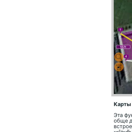
Карты 
Эта фу
обще д
встрое