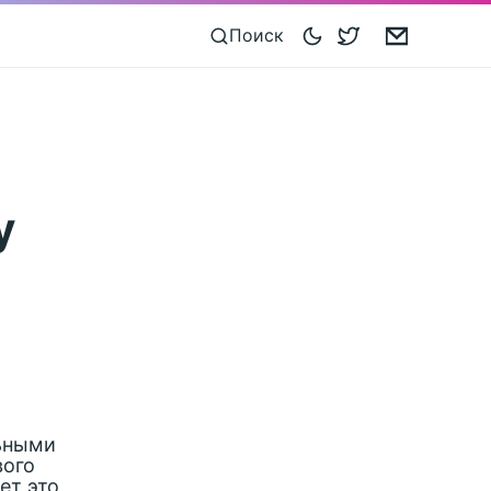
Blocoware on 
Email
Поиск
у
льными
вого
ет это