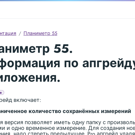
нтация
Планиметр 55
аниметр 55.
формация по апгрейд
иложения.
e
грейд включает:
аниченное количество сохранённых измерений
я версия позволяет иметь одну папку с произво
и и одно временное измерение. Для создания но
ния, надо стереть предыдущее. Pro апгрейд удаля