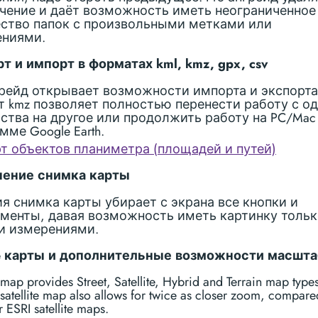
чение и даёт возможность иметь неограниченное
ство папок с произвольными метками или
ениями.
т и импорт в форматах kml, kmz, gpx, csv
грейд открывает возможности импорта и экспорта
 kmz позволяет полностью перенести работу с од
ства на другое или продолжить работу на PC/Mac
мме Google Earth.
т объектов планиметра (площадей и путей)
нение снимка карты
я снимка карты убирает с экрана все кнопки и
менты, давая возможность иметь картинку тольк
и измерениями.
e карты и дополнительные возможности масшта
ap provides Street, Satellite, Hybrid and Terrain map types
atellite map also allows for twice as closer zoom, compare
 ESRI satellite maps.