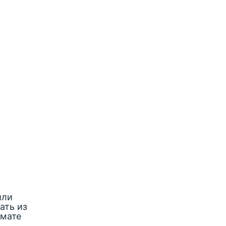
или
ать из
рмате