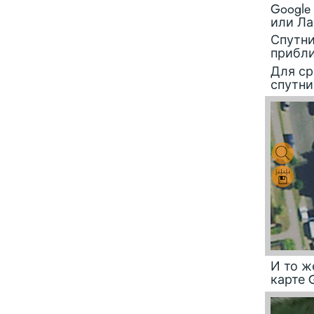
Google
или Л
Спутни
прибли
Для ср
спутни
И то ж
карте 